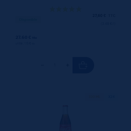
27,60
€
TTC
Disponible
(3.48 €/l)
27.60 €
ttc
unité : 1.15 €
ttc
330 ML
X24