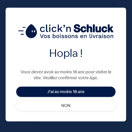
X1
Hopla !
Verre Vancouver Meteor 12,5cL
Vous devez avoir au moins 18 ans pour visiter le
site. Veuillez confirmer votre âge.
J'ai au moins 18 ans
3,05
€
TTC
Disponible
NON
3.05 €
ttc
unité : 3.05 €
ttc