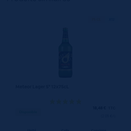
75 CL
X12
Meteor Lager 5° 12x75cL
18,48
€
TTC
Disponible
(2.05 €/l)
Unité
Colis
Consigne