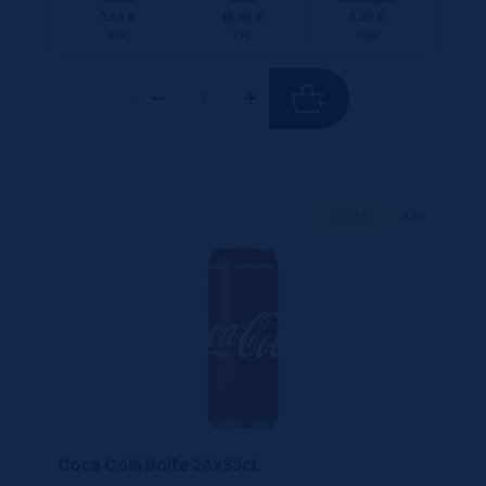
1.54 €
18.48 €
4.20 €
TTC
TTC
Colis
330 ML
X24
Coca Cola Boite 24x33cL