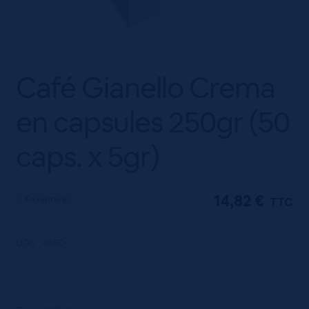
Café Gianello Crema
en capsules 250gr (50
caps. x 5gr)
14,82
€
En rupture
TTC
UGS :
4560