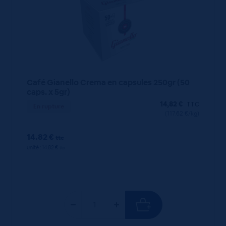
Café Gianello Crema en capsules 250gr (50
caps. x 5gr)
14,82
€
TTC
En rupture
(117.62 €/kg)
14.82 €
ttc
unité : 14.82 €
ttc