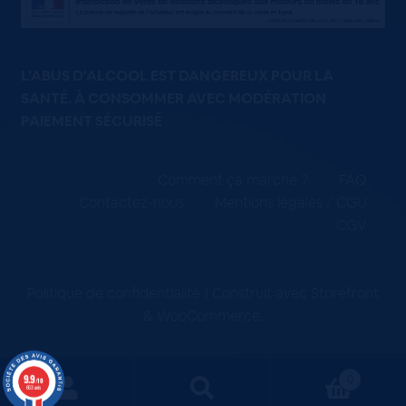
L'ABUS D'ALCOOL EST DANGEREUX POUR LA
SANTÉ. À CONSOMMER AVEC MODÉRATION
PAIEMENT SÉCURISÉ
Comment ça marche ?
FAQ
Contactez-nous
Mentions légales / CGU
CGV
Politique de confidentialité
Construit avec Storefront
& WooCommerce
.
9.9
0
/10
663 avis