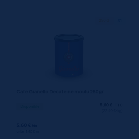
250 G
X1
Café Gianello Décaféiné moulu 250gr
5,60
€
TTC
Disponible
(22.40 €/kg)
5.60 €
ttc
unité : 5.60 €
ttc