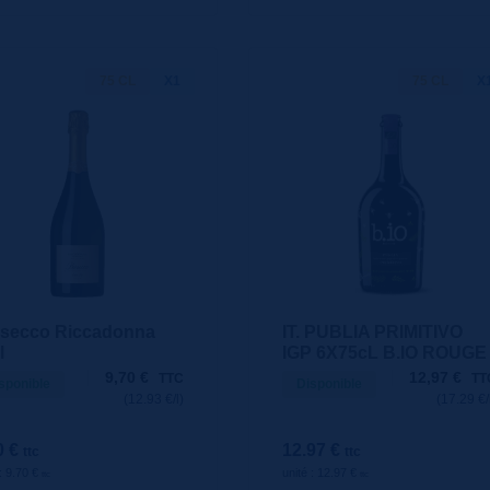
75 CL
X1
75 CL
X
secco Riccadonna
IT. PUBLIA PRIMITIVO
l
IGP 6X75cL B.IO ROUGE
9,70
€
12,97
€
TTC
TT
sponible
Disponible
(12.93 €/l)
(17.29 €/
0 €
12.97 €
ttc
ttc
 : 9.70 €
unité : 12.97 €
ttc
ttc