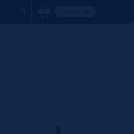
Se connecter
Panier
1
75 CL
X1