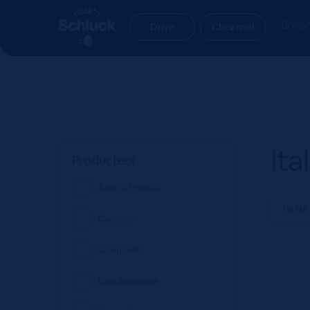
Aller
Aller
Accueil
Produit Pays
Italie
à
au
Boiss
Drive
Chez moi
la
contenu
navigation
Ita
Producteur
Antica Enotria
Campari
Campiello
Distriboissons