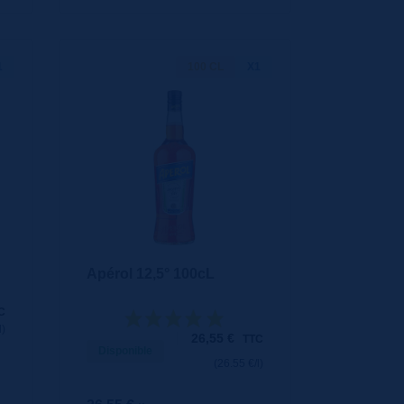
1
100 CL
X1
Apérol 12,5° 100cL
C
l)
26,55
€
TTC
Disponible
(26.55 €/l)