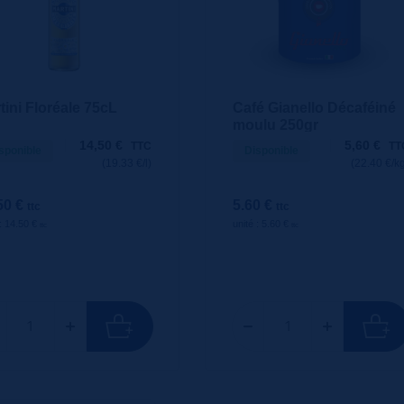
tini Floréale 75cL
Café Gianello Décaféiné
moulu 250gr
14,50
€
5,60
€
TTC
TT
sponible
Disponible
(19.33 €/l)
(22.40 €/k
50 €
5.60 €
ttc
ttc
 : 14.50 €
unité : 5.60 €
ttc
ttc