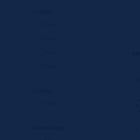
Donna Lorenza
Couleur
Les Grands Chais de
France
Blanc
Martini
Infusé
Nestle waters france
Jaune
San
Rouge
Di
Couleur
U
Rouge
1.
Assemblage