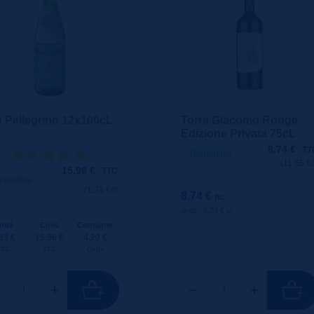
 Pellegrino 12x100cL
Torre Giacomo Rouge
Edizione Privata 75cL
8,74
€
TT
Disponible
(11.65 €/
15,96
€
TTC
sponible
(1.33 €/l)
8.74 €
ttc
unité : 8.74 €
ttc
nité
Colis
Consigne
33 €
15.96 €
4.20 €
TTC
TTC
Colis