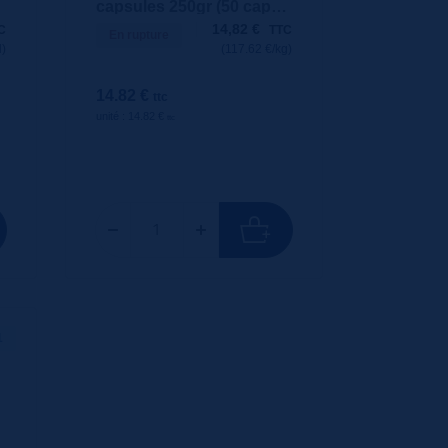
capsules 250gr (50 caps.
x 5gr)
14,82
€
C
TTC
En rupture
l)
(117.62 €/kg)
14.82 €
ttc
unité : 14.82 €
ttc
1