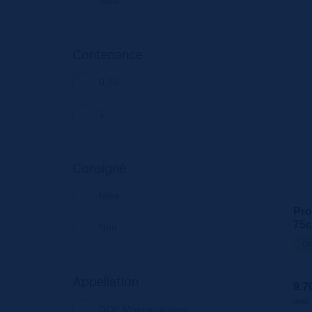
false
Contenance
0.75
1
Consigné
false
Pro
75c
Non
Di
Appellation
9.7
unité
DOP Montepulciano