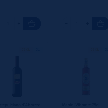
75 CL
X1
75 CL
X
tepulciano d’Abruzzo
Martini Vibrante 75cL