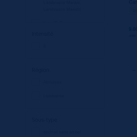
Cam
Lambrusco Marani,
Lambrusco Maestri
Di
Nero Di Troia -
9.0
Primitivo - Sangiovese
Intensité
unité
8
Région
Abruzzes
Lombardie
Sous-type
cocktail sans alcool