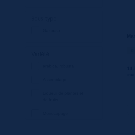
Sous-type
Gazeuse
Mar
Di
Variété
arabica, robusta
14.
unité
Assemblage
Liqueur de plantes et
de fruits
Monocépage
Vermouth