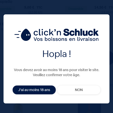
piello
9,00
€
14,50
€
TTC
TT
sponible
Disponible
(12.00 €/l)
(19.33 €/
0 €
14.50 €
ttc
ttc
 : 9.00 €
unité : 14.50 €
ttc
ttc
Hopla !
Vous devez avoir au moins 18 ans pour visiter le site.
Veuillez confirmer votre âge.
75 CL
X1
250 G
X
J'ai au moins 18 ans
NON