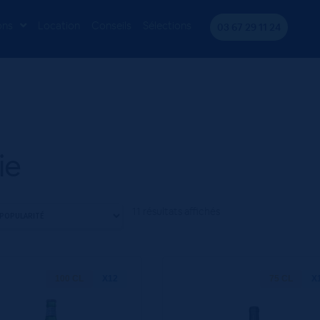
ons
Location
Conseils
Sélections
03 67 29 11 24
lie
11 résultats affichés
100 CL
X12
75 CL
X