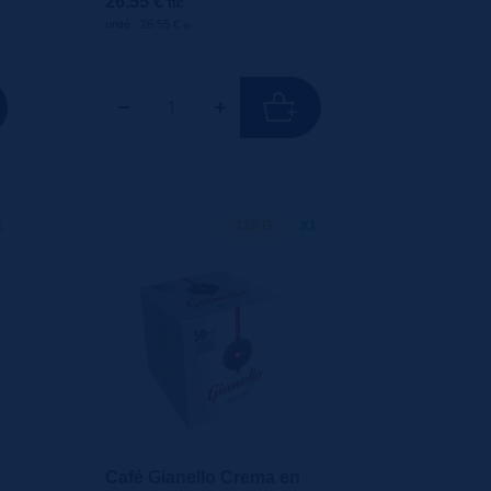
26.55 €
ttc
unité : 26.55 €
ttc
1
126 G
X1
Café Gianello Crema en