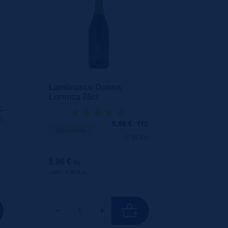
Lambrusco Donna
Lorenza 75cl
C
l)
5,96
€
TTC
Disponible
(7.95 €/l)
5.96 €
ttc
unité : 5.96 €
ttc