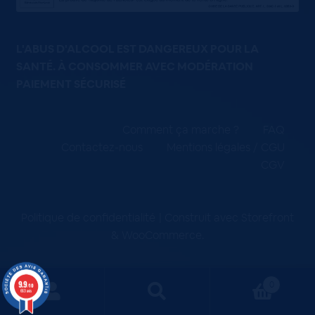
L'ABUS D'ALCOOL EST DANGEREUX POUR LA
SANTÉ. À CONSOMMER AVEC MODÉRATION
PAIEMENT SÉCURISÉ
Comment ça marche ?
FAQ
Contactez-nous
Mentions légales / CGU
CGV
Politique de confidentialité
Construit avec Storefront
& WooCommerce
.
9.9
0
/10
663 avis