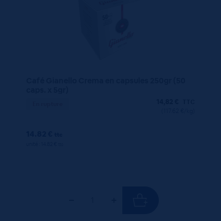
Café Gianello Crema en capsules 250gr (50
caps. x 5gr)
14,82
€
TTC
En rupture
(117.62 €/kg)
14.82 €
ttc
unité : 14.82 €
ttc