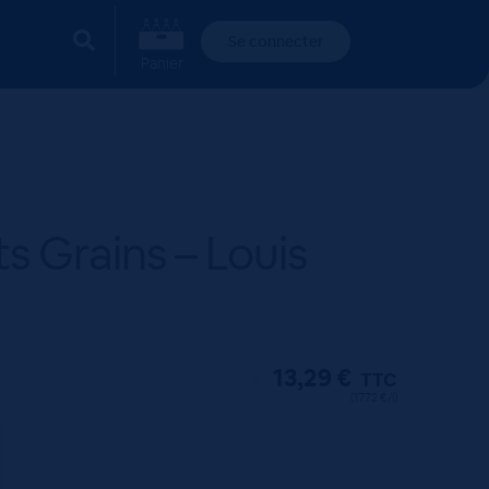
Se connecter
Panier
ts Grains – Louis
13,29
€
TTC
(17.72 €/l)