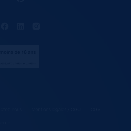
ctez-nous
Mentions légales / CGU
CGV
merce
.