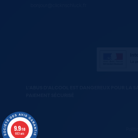
bonjour@clicknschluck.fr
L'ABUS D'ALCOOL EST DANGEREUX POUR LA 
PAIEMENT SÉCURISÉ
9.9
Polit
/10
663 avis