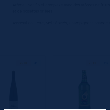
Arôme : Nez fin et complexe avec des arômes de fruits 
et de noisettes grillées
Association : Porc, Mets épicés, Champignons, Viande 
75 CL
X1
75 CL
X12