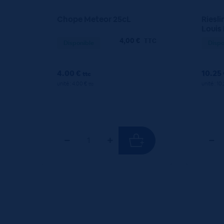
Chope Meteor 25cL
Riesli
Louis
4,00
€
TTC
Disponible
Dispo
4.00 €
10.25
ttc
unité : 4.00 €
unité : 10
ttc