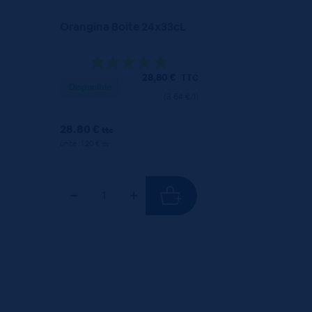
Orangina Boite 24x33cL
28,80
€
TTC
Disponible
(3.64 €/l)
28.80 €
ttc
unité : 1.20 €
ttc