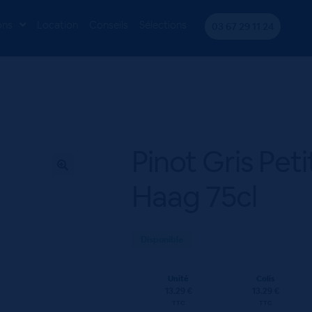
s Grains – Louis Haag 75cl
ons
Location
Conseils
Sélections
03 67 29 11 24
Pinot Gris Peti
Haag 75cl
Disponible
Unité
Colis
13.29 €
13.29 €
TTC
TTC