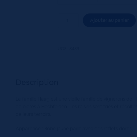
quantité
Ajouter au panier
de
Pinot
Gris
Petits
UGS :
3489
Grains
-
Louis
Haag
Description
75cl
La famille Haag est une vieille famille de vignerons d
de bières à Hochfelden. Les raisins sont triés et récolté
de leurs terroirs.
Apparence : Robe jaune paille avec des reflets dorés