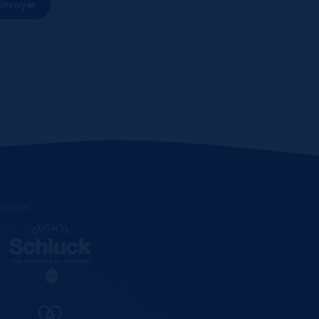
estation
.