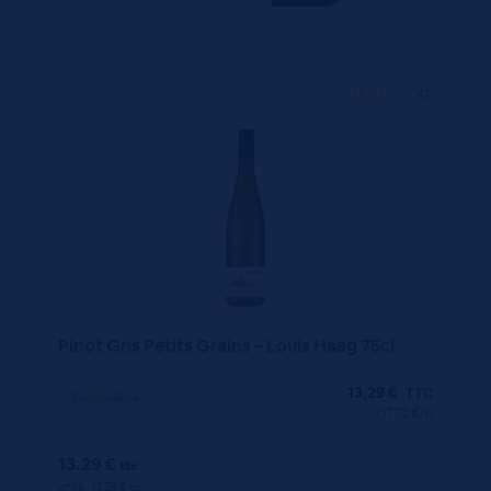
75 CL
X1
Pinot Gris Petits Grains – Louis Haag 75cl
13,29
€
TTC
Disponible
(17.72 €/l)
13.29 €
ttc
unité : 13.29 €
ttc