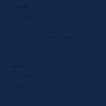
Cépages
Gewurztraminer
Muscat
Pinot auxerrois, pinot blanc, riesling, pinot
gris, pinot noir
Pinot gris
Riesling
Variété
Assemblage
Monocépage