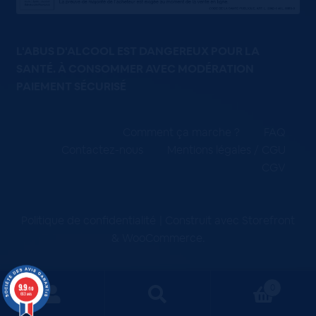
L'ABUS D'ALCOOL EST DANGEREUX POUR LA
SANTÉ. À CONSOMMER AVEC MODÉRATION
PAIEMENT SÉCURISÉ
Comment ça marche ?
FAQ
Contactez-nous
Mentions légales / CGU
CGV
Politique de confidentialité
Construit avec Storefront
& WooCommerce
.
9.9
0
/10
663 avis