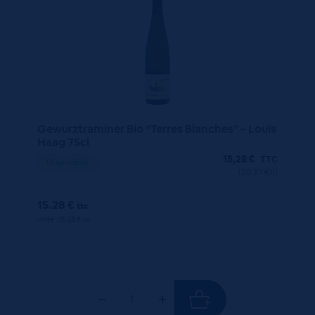
Gewurztraminer Bio “Terres Blanches” – Louis
Haag 75cl
15,28
€
TTC
Disponible
(20.37 €/l)
15.28 €
ttc
unité : 15.28 €
ttc