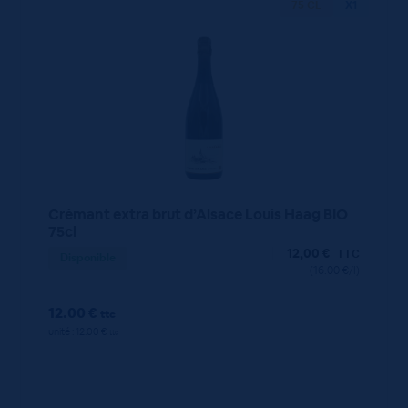
75 CL
X1
Crémant extra brut d’Alsace Louis Haag BIO
75cl
12,00
€
TTC
Disponible
(16.00 €/l)
12.00 €
ttc
unité : 12.00 €
ttc