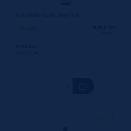
Muscat Bio – Louis Haag 75cl
12,00
€
TTC
Disponible
(16.00 €/l)
12.00 €
ttc
unité : 12.00 €
ttc
75 CL
X1