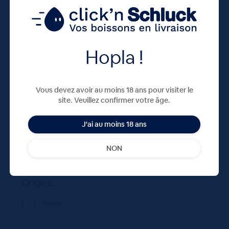
Contenance
0.75
Hopla !
Consigné
Non
Vous devez avoir au moins 18 ans pour visiter le
site. Veuillez confirmer votre âge.
Pays
J'ai au moins 18 ans
France
NON
Origine
Alsace