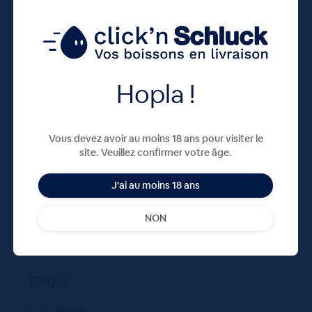
Contenance
0.75
Hopla !
Consigné
Vous devez avoir au moins 18 ans pour visiter le
Non
site. Veuillez confirmer votre âge.
J'ai au moins 18 ans
Pays
NON
France
Origine
Alsace