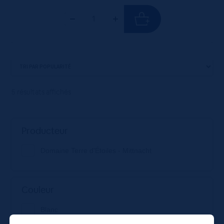
5 résultats affichés
Producteur
Domaine Terre d'Étoiles - Mittnacht
Couleur
Blanc