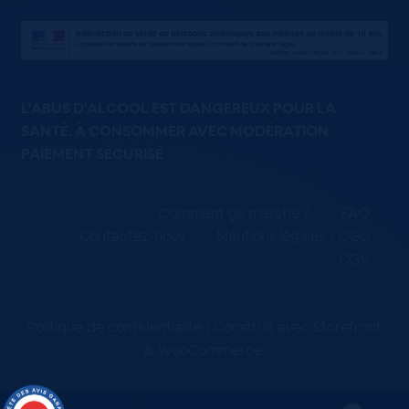
L'ABUS D'ALCOOL EST DANGEREUX POUR LA
SANTÉ. À CONSOMMER AVEC MODÉRATION
PAIEMENT SÉCURISÉ
Comment ça marche ?
FAQ
Contactez-nous
Mentions légales / CGU
CGV
Politique de confidentialité
Construit avec Storefront
& WooCommerce
.