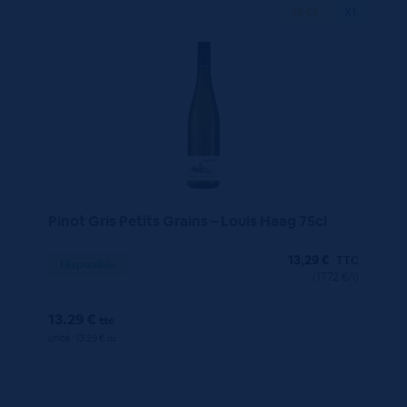
75 CL
X1
Pinot Gris Petits Grains – Louis Haag 75cl
13,29
€
TTC
Disponible
(17.72 €/l)
13.29 €
ttc
unité : 13.29 €
ttc