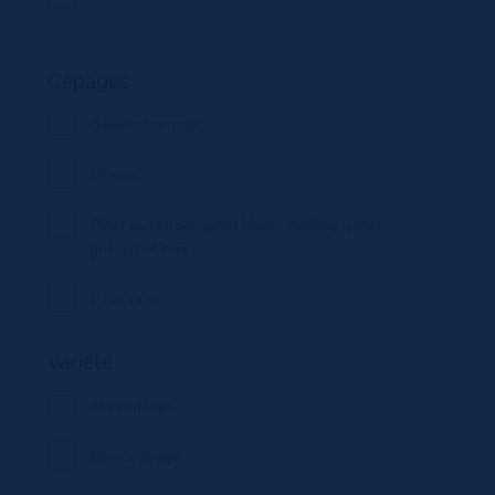
Cépages
Gewurztraminer
Muscat
Pinot auxerrois, pinot blanc, riesling, pinot
gris, pinot noir
Pinot gris
Riesling
Variété
Assemblage
Monocépage