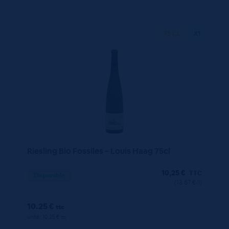
75 CL
X1
Riesling Bio Fossiles – Louis Haag 75cl
10,25
€
TTC
Disponible
(13.67 €/l)
10.25 €
ttc
unité : 10.25 €
ttc