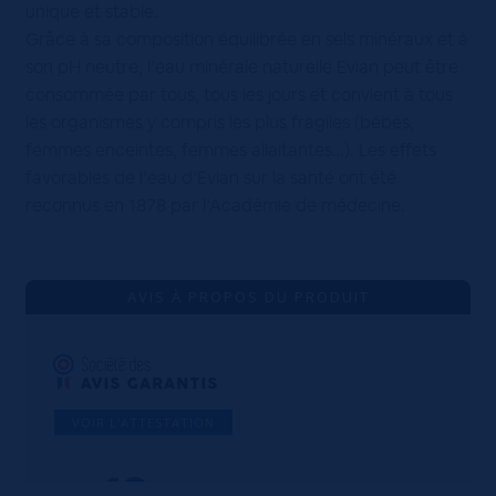
unique et stable.
Grâce à sa composition équilibrée en sels minéraux et à
son pH neutre, l’eau minérale naturelle Evian peut être
consommée par tous, tous les jours et convient à tous
les organismes y compris les plus fragiles (bébés,
femmes enceintes, femmes allaitantes…). Les effets
favorables de l’eau d’Evian sur la santé ont été
reconnus en 1878 par l’Académie de médecine.
AVIS À PROPOS DU PRODUIT
VOIR L'ATTESTATION