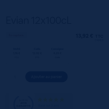
Evian 12x100cL
13,92
€
En rupture
TTC
(1.16 €/l)
Unité
Colis
Consigne
1.16 €
13.92 €
4.20 €
TTC
TTC
Colis
quantité
Ajouter au panier
de
Evian
12x100cL
Basé sur 3 avis