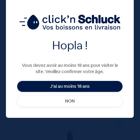
Orangina Boite 24x33cL
28,80
€
TTC
Disponible
Hopla !
(3.64 €/l)
28.80 €
ttc
Vous devez avoir au moins 18 ans pour visiter le
unité : 1.20 €
ttc
site. Veuillez confirmer votre âge.
J'ai au moins 18 ans
NON
75 CL
X12