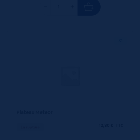
X1
Plateau Meteor
12,30
€
TTC
En rupture