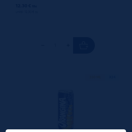
12.30 €
ttc
unité : 12.30 €
ttc
330 ML
X24