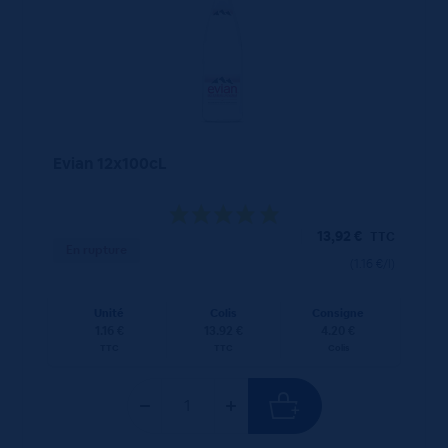
Evian 12x100cL
13,92
€
TTC
En rupture
(1.16 €/l)
Unité
Colis
Consigne
1.16 €
13.92 €
4.20 €
TTC
TTC
Colis