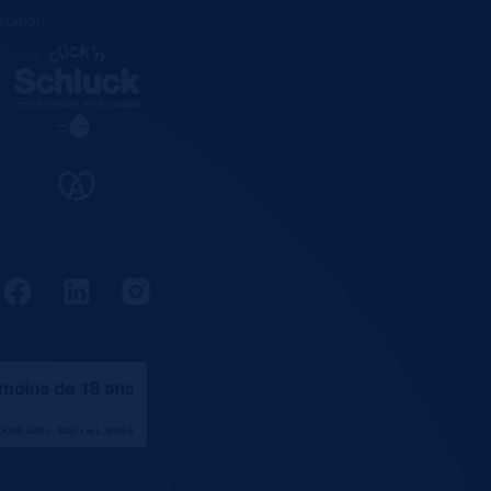
estation
.