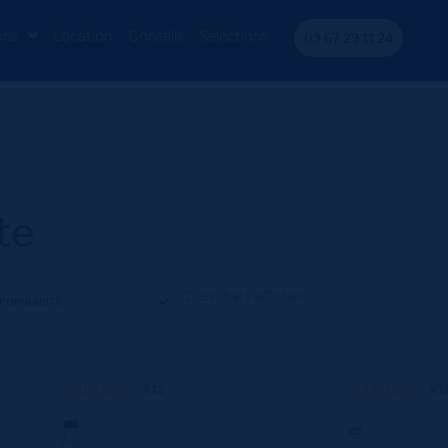
ons
Location
Conseils
Sélections
03 67 29 11 24
te
2 résultats affichés
100 CL
X12
100 CL
X1