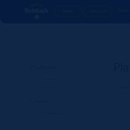
Aller
Aller
Accueil
Produit Sous-type
Plate
à
au
Boiss
Drive
Chez moi
la
contenu
navigation
Pla
Producteur
Danone
Couleur
Translucide