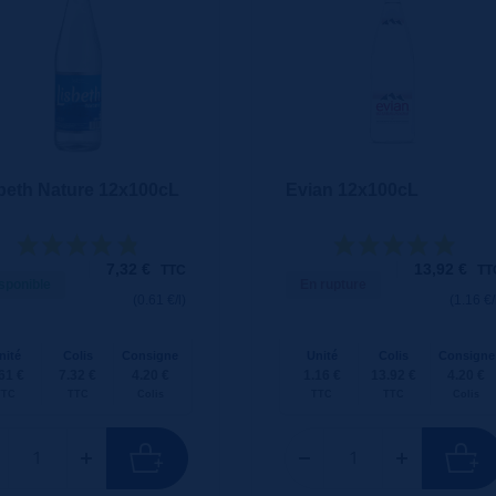
beth Nature 12x100cL
Evian 12x100cL
7,32
€
13,92
€
TTC
TT
sponible
En rupture
(0.61 €/l)
(1.16 €/
nité
Colis
Consigne
Unité
Colis
Consigne
61 €
7.32 €
4.20 €
1.16 €
13.92 €
4.20 €
TTC
TTC
Colis
TTC
TTC
Colis