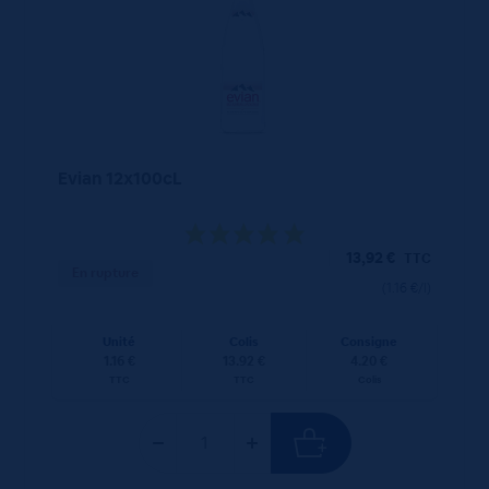
Evian 12x100cL
13,92
€
TTC
En rupture
(1.16 €/l)
Unité
Colis
Consigne
1.16 €
13.92 €
4.20 €
TTC
TTC
Colis