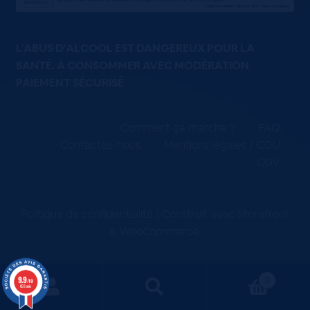
L'ABUS D'ALCOOL EST DANGEREUX POUR LA
SANTÉ. À CONSOMMER AVEC MODÉRATION
PAIEMENT SÉCURISÉ
Comment ça marche ?
FAQ
Contactez-nous
Mentions légales / CGU
CGV
Politique de confidentialité
Construit avec Storefront
& WooCommerce
.
9.9
0
/10
663 avis