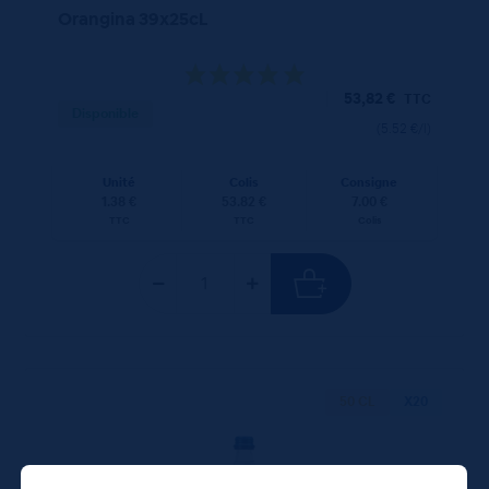
Orangina 39x25cL
53,82
€
TTC
Disponible
(5.52 €/l)
Unité
Colis
Consigne
1.38 €
53.82 €
7.00 €
TTC
TTC
Colis
50 CL
X20