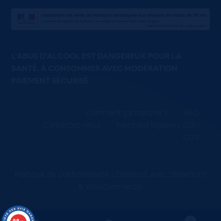
L'ABUS D'ALCOOL EST DANGEREUX POUR LA
SANTÉ. À CONSOMMER AVEC MODÉRATION
PAIEMENT SÉCURISÉ
Comment ça marche ?
FAQ
Contactez-nous
Mentions légales / CGU
CGV
Politique de confidentialité
Construit avec Storefront
& WooCommerce
.
9.9