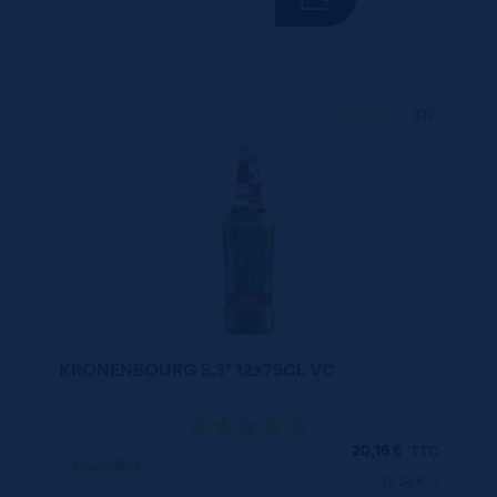
75 CL
X12
KRONENBOURG 5,3° 12x75CL VC
20,16
€
TTC
Disponible
(2.24 €/l)