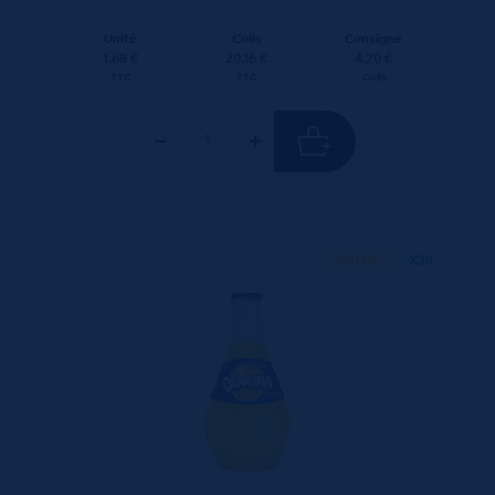
Unité
Colis
Consigne
1.68 €
20.16 €
4.20 €
TTC
TTC
Colis
250 ML
X39