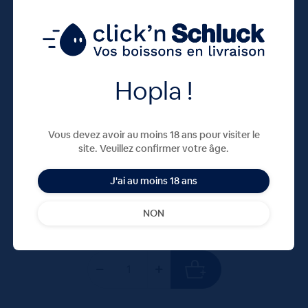
Hopla !
CAROLA BLEU 20X50cL VC
Vous devez avoir au moins 18 ans pour visiter le
site. Veuillez confirmer votre âge.
11,40
€
TTC
Disponible
(1.14 €/l)
J'ai au moins 18 ans
Unité
Colis
Consigne
NON
0.57 €
11.40 €
4.80 €
TTC
TTC
Colis