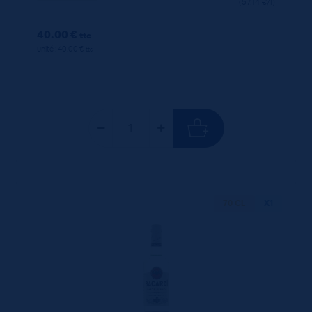
(57.14 €/l)
40.00 €
ttc
unité : 40.00 €
ttc
70 CL
X1