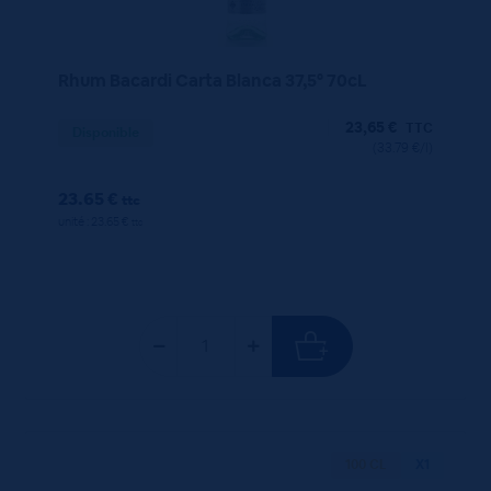
Rhum Bacardi Carta Blanca 37,5° 70cL
23,65
€
TTC
Disponible
(33.79 €/l)
23.65 €
ttc
unité : 23.65 €
ttc
100 CL
X1