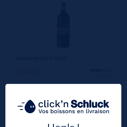
Grog au Rhum 24° 100cL
19,95
€
TTC
En rupture
(19.95 €/l)
19.95 €
ttc
unité : 19.95 €
ttc