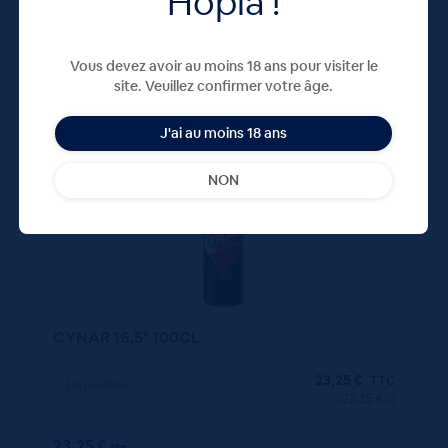
Hopla !
Vous devez avoir au moins 18 ans pour visiter le
site. Veuillez confirmer votre âge.
100 CL
X1
J'ai au moins 18 ans
NON
CYNAR 16,5° 100CL
23,25
€
TTC
Disponible
(23.25 €/l)
23.25 €
ttc