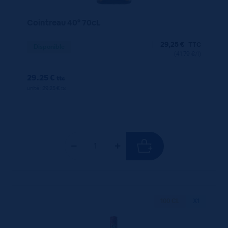
Cointreau 40° 70cL
29,25
€
TTC
Disponible
(41.79 €/l)
29.25 €
ttc
unité : 29.25 €
ttc
100 CL
X1