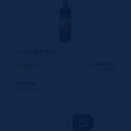
CYNAR 16,5° 100CL
23,25
€
TTC
Disponible
(23.25 €/l)
23.25 €
ttc
unité : 23.25 €
ttc