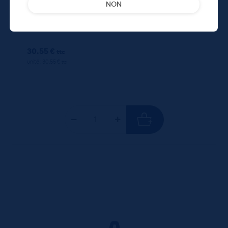
NON
30,55
€
TTC
En rupture
(43.64 €/l)
30.55 €
ttc
unité : 30.55 €
ttc