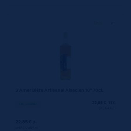
70 CL
X1
S’Amer Bière Artisanal Alsacien 18° 70cL
22,85
€
TTC
Disponible
(32.64 €/l)
22.85 €
ttc
unité : 22.85 €
ttc