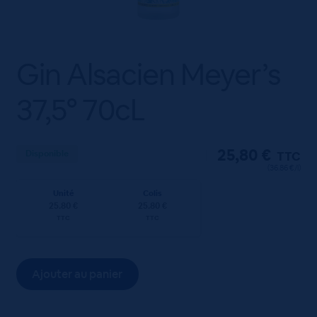
Gin Alsacien Meyer’s
37,5° 70cL
25,80
€
Disponible
TTC
(36.86 €/l)
Unité
Colis
25.80 €
25.80 €
TTC
TTC
Ajouter au panier