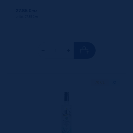
27.85 €
ttc
unité : 27.85 €
ttc
70 CL
X1