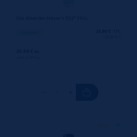
Gin Alsacien Meyer’s 37,5° 70cL
25,80
€
TTC
Disponible
(36.86 €/l)
25.80 €
ttc
unité : 25.80 €
ttc
70 CL
X1