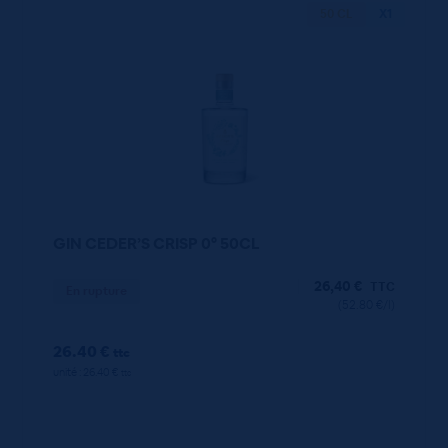
50 CL
X1
GIN CEDER’S CRISP 0° 50CL
26,40
€
TTC
En rupture
(52.80 €/l)
26.40 €
ttc
unité : 26.40 €
ttc