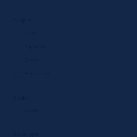
Origine
Alsace
Angleterre
Écosse
Écosse, Islay
Écosse, Lowlands
Région
France
Ecosse
Suède
Sous-type