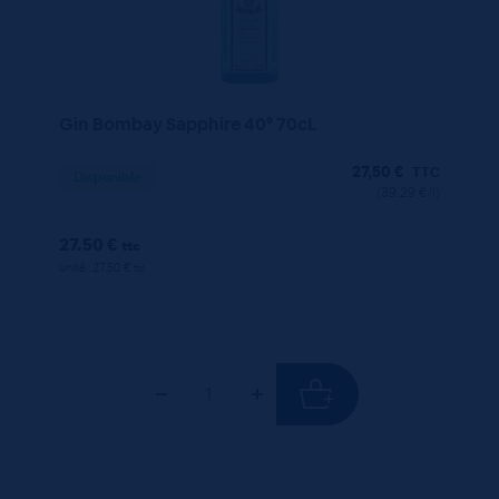
Gin Bombay Sapphire 40° 70cL
27,50
€
TTC
Disponible
(39.29 €/l)
27.50 €
ttc
unité : 27.50 €
ttc