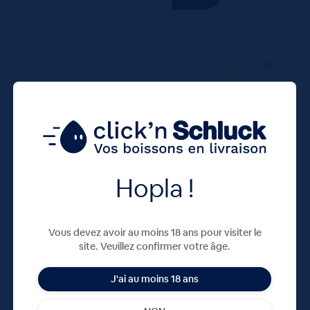
70 CL
X1
Hopla !
Gin Hendrick’s 41,4° 70cL
Vous devez avoir au moins 18 ans pour visiter le
site. Veuillez confirmer votre âge.
43,60
€
TTC
Disponible
(62.29 €/l)
J'ai au moins 18 ans
43.60 €
ttc