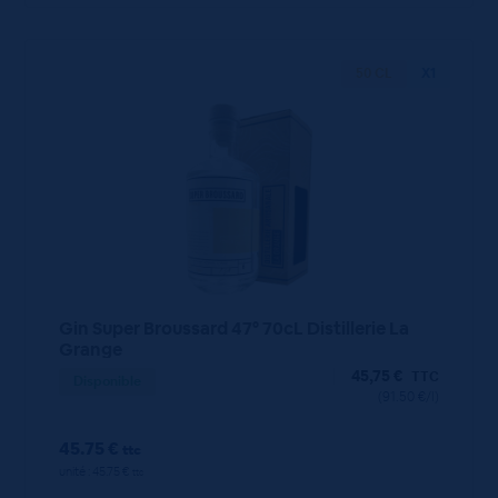
50 CL
X1
Gin Super Broussard 47° 70cL Distillerie La
Grange
45,75
€
TTC
Disponible
(91.50 €/l)
45.75 €
ttc
unité : 45.75 €
ttc