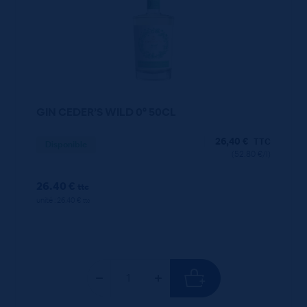
GIN CEDER’S WILD 0° 50CL
26,40
€
TTC
Disponible
(52.80 €/l)
26.40 €
ttc
unité : 26.40 €
ttc