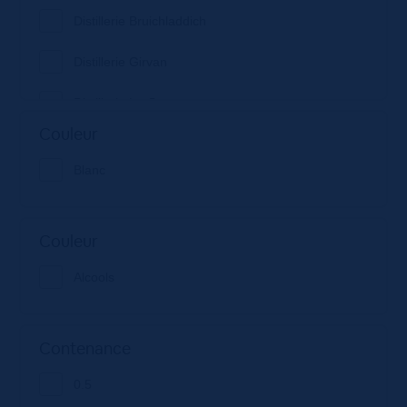
Distillerie Bruichladdich
Distillerie Girvan
Distillerie La Grange
Couleur
Distillerie Meyer
Blanc
Tanqueray
Couleur
Alcools
Contenance
0.5