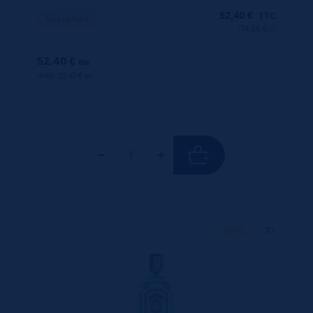
52,40
€
TTC
En rupture
(74.86 €/l)
52.40 €
ttc
unité : 52.40 €
ttc
70 CL
X1