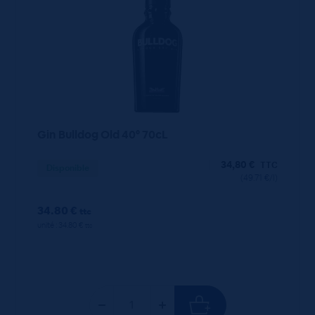
Gin Bulldog Old 40° 70cL
34,80
€
TTC
Disponible
(49.71 €/l)
34.80 €
ttc
unité : 34.80 €
ttc