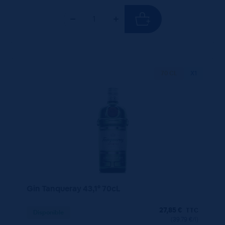
70 CL
X1
Gin Tanqueray 43,1° 70cL
27,85
€
TTC
Disponible
(39.79 €/l)