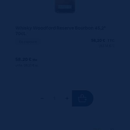
Whisky Woodford Reserve Bourbon 45,2°
70cL
58,20
€
TTC
En rupture
(83.14 €/l)
58.20 €
ttc
unité : 58.20 €
ttc
70 CL
X1