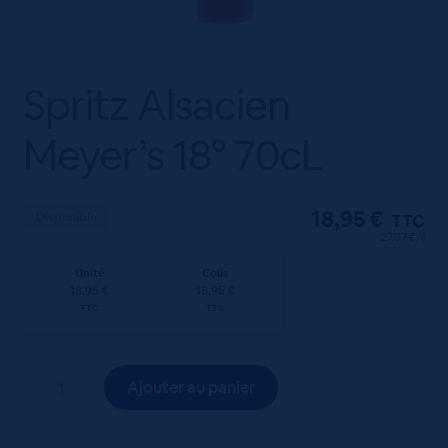
Spritz Alsacien
Meyer’s 18° 70cL
18,95
€
Disponible
TTC
(27.07 €/l)
Unité
Colis
18.95 €
18.95 €
TTC
TTC
quantité
Ajouter au panier
de
Spritz