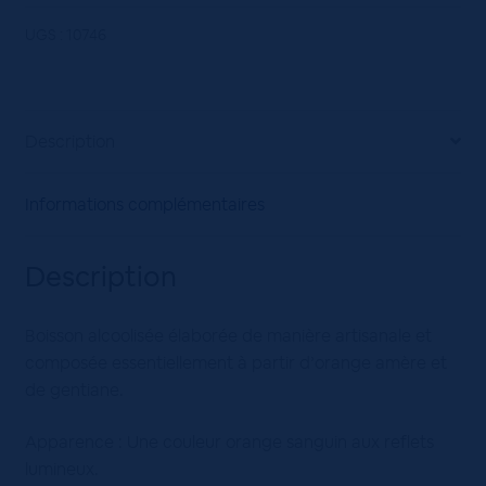
Alsacien
Meyer's
UGS :
10746
18°
70cL
Description
Informations complémentaires
Description
Boisson alcoolisée élaborée de manière artisanale et
composée essentiellement à partir d’orange amère et
de gentiane.
Apparence : Une couleur orange sanguin aux reflets
lumineux.