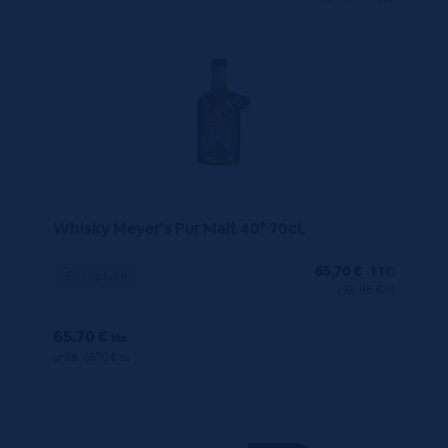
Whisky Meyer’s Pur Malt 40° 70cL
65,70
€
TTC
En rupture
(93.86 €/l)
65.70 €
ttc
unité : 65.70 €
ttc