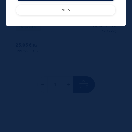
NON
Pastis 51 45° 100cL
25,05
€
TTC
Disponible
(25.05 €/l)
25.05 €
ttc
unité : 25.05 €
ttc