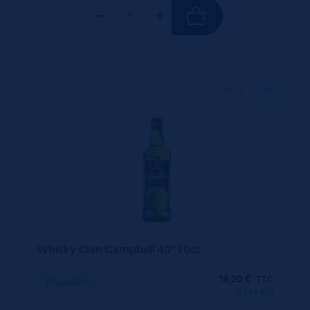
70 CL
X1
Whisky Clan Campbell 40° 70cL
19,20
€
TTC
Disponible
(27.43 €/l)