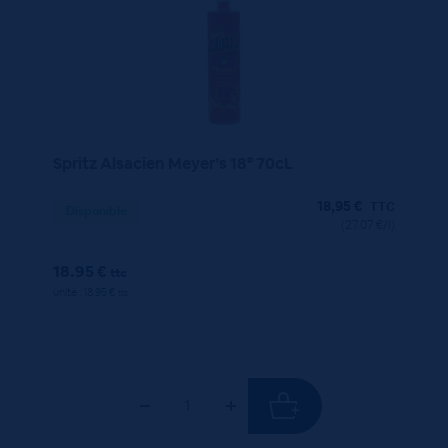
Spritz Alsacien Meyer’s 18° 70cL
18,95
€
TTC
Disponible
(27.07 €/l)
18.95 €
ttc
unité : 18.95 €
ttc