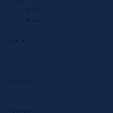
Distillerie Meyer
Distillerie Meyer's
Couleur
Ambré
Infusé
Contenance
0.7
Consigné