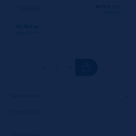
65,70
€
TTC
En rupture
(93.86 €/l)
65.70 €
ttc
unité : 65.70 €
ttc
3 résultats affichés
Producteur