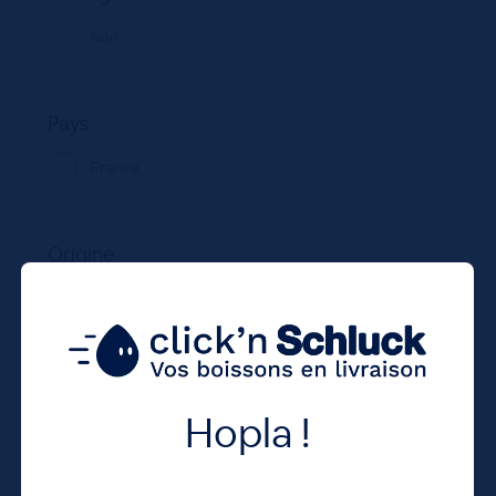
Non
Pays
France
Origine
Alsace
Variété
Hopla !
Liqueur de plantes et de fruits
VS : Vieux ou 3*** (min. 3 ans)