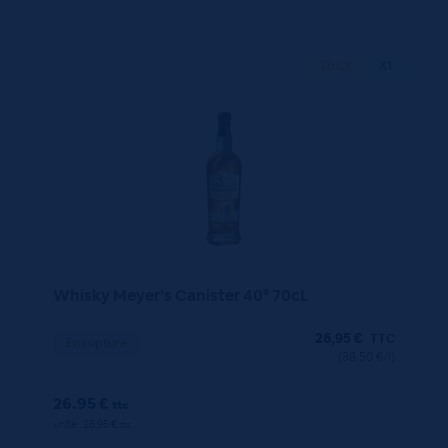
70 CL
X1
Whisky Meyer’s Canister 40° 70cL
26,95
€
TTC
En rupture
(38.50 €/l)
26.95 €
ttc
unité : 26.95 €
ttc