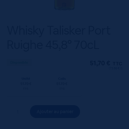
Whisky Talisker Port
Ruighe 45,8° 70cL
51,70
€
Disponible
TTC
(73.86 €/l)
Unité
Colis
51.70 €
51.70 €
TTC
TTC
quantité
Ajouter au panier
de
Whisky