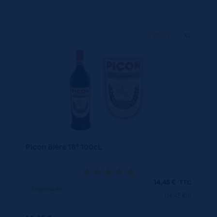
100 CL
X1
Picon Bière 18° 100cL
14,45
€
TTC
Disponible
(14.45 €/l)