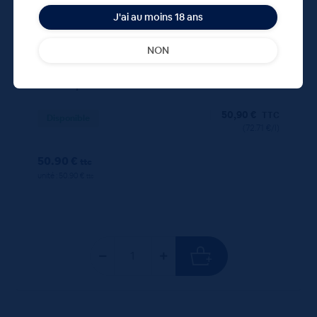
J'ai au moins 18 ans
NON
Don Papa Baroko 40° 70cL
50,90
€
TTC
Disponible
(72.71 €/l)
50.90 €
ttc
unité : 50.90 €
ttc