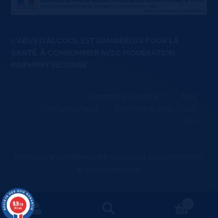
L'ABUS D'ALCOOL EST DANGEREUX POUR LA
SANTÉ. À CONSOMMER AVEC MODÉRATION
PAIEMENT SÉCURISÉ
Comment ça marche ?
FAQ
Contactez-nous
Mentions légales / CGU
CGV
Politique de confidentialité
Construit avec Storefront
& WooCommerce
.
9.9
0
/10
663 avis