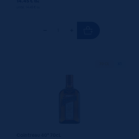
14.45 €
ttc
unité : 14.45 €
ttc
70 CL
X1
Cointreau 40° 70cL