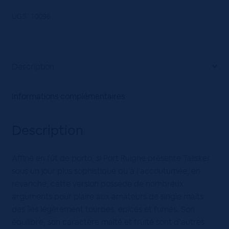
Talisker
Port
UGS :
10096
Ruighe
45,8°
70cL
Description
Informations complémentaires
Description
Affiné en fût de porto, si Port Ruighe présente Talisker
sous un jour plus sophistiqué qu’à l’accoutumée, en
revanche, cette version possède de nombreux
arguments pour plaire aux amateurs de single malts
des îles légèrement tourbés, épicés et fumés. Son
équilibre, son caractère malté et fruité sont d’autres