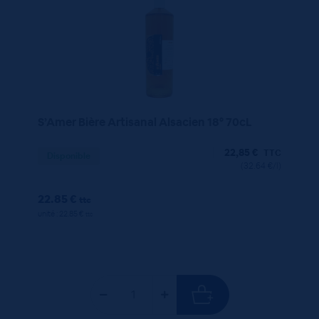
S’Amer Bière Artisanal Alsacien 18° 70cL
22,85
€
TTC
Disponible
(32.64 €/l)
22.85 €
ttc
unité : 22.85 €
ttc