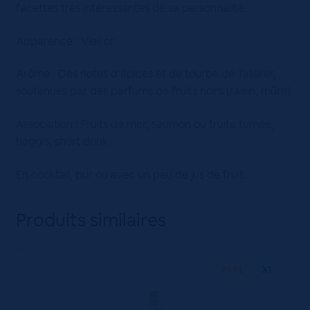
facettes très intéressantes de sa personnalité.
Apparence : Vieil or.
Arôme : Des notes d’épices et de tourbe de Talisker,
soutenues par des parfums de fruits noirs (raisin, mûre).
Association : Fruits de mer, saumon ou truite fumée,
haggis, short drink
En cocktail, pur ou avec un peu de jus de fruit.
Produits similaires
70 CL
X1