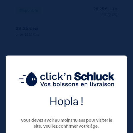
29,25
€
TTC
Disponible
(41.79 €/l)
29.25 €
ttc
unité : 29.25 €
ttc
Hopla !
70 CL
X1
Vous devez avoir au moins 18 ans pour visiter le
site. Veuillez confirmer votre âge.