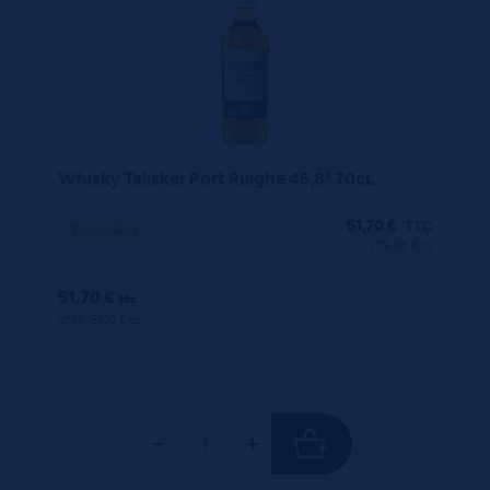
Whisky Talisker Port Ruighe 45,8° 70cL
51,70
€
TTC
Disponible
(73.86 €/l)
51.70 €
ttc
unité : 51.70 €
ttc