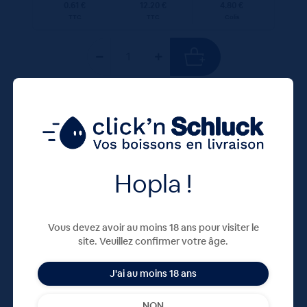
0.61 €
12.20 €
4.80 €
TTC
TTC
Colis
100 CL
X12
Hopla !
Vous devez avoir au moins 18 ans pour visiter le
site. Veuillez confirmer votre âge.
J'ai au moins 18 ans
Carola Bleue 12x100cL
NON