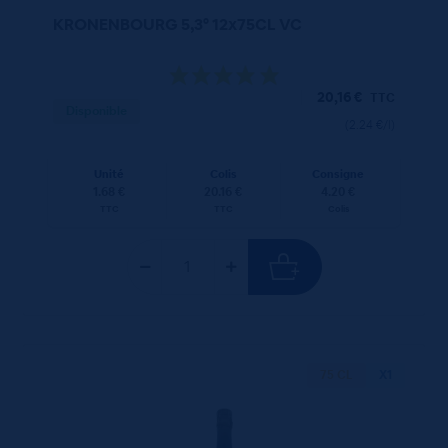
KRONENBOURG 5,3° 12x75CL VC
20,16
€
TTC
Disponible
(2.24 €/l)
Unité
Colis
Consigne
1.68 €
20.16 €
4.20 €
TTC
TTC
Colis
75 CL
X1