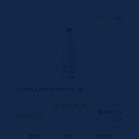
50 CL
X20
CAROLA VERTE 20X50cL VC
12,20
€
TTC
Disponible
(1.22 €/l)
Unité
Colis
Consigne