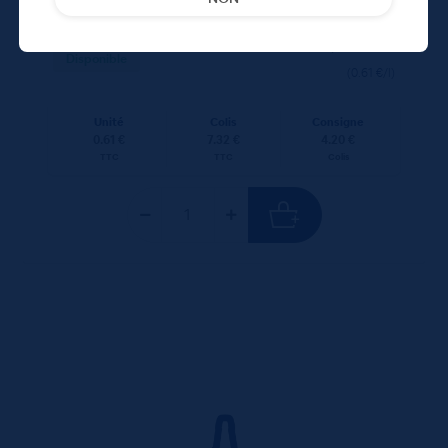
7,32
€
TTC
Disponible
(0.61 €/l)
Unité
Colis
Consigne
0.61 €
7.32 €
4.20 €
TTC
TTC
Colis