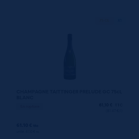
75 CL
X1
CHAMPAGNE TAITTINGER PRELUDE GC 75cL
BLANC
61,10
€
TTC
En rupture
(81.47 €/l)
61.10 €
ttc
unité : 61.10 €
ttc