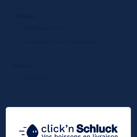
Cépages
chardonnay, pinot noir
chardonnay, pinot noir, pinot meunier
Région
Champagne