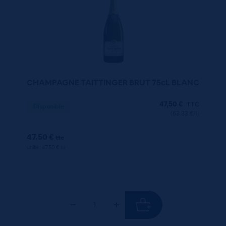
CHAMPAGNE TAITTINGER BRUT 75cL BLANC
47,50
€
TTC
Disponible
(63.33 €/l)
47.50 €
ttc
unité : 47.50 €
ttc