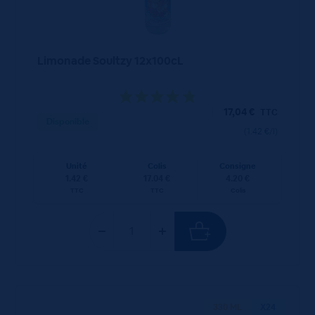
Limonade Soultzy 12x100cL
17,04
€
TTC
Disponible
(1.42 €/l)
Unité
Colis
Consigne
1.42 €
17.04 €
4.20 €
TTC
TTC
Colis
330 ML
X24