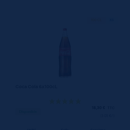
100 CL
X6
Coca Cola 6x100cL
18,30
€
TTC
Disponible
(3.05 €/l)