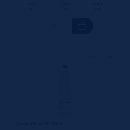
0.65 €
7.80 €
4.20 €
TTC
TTC
Colis
100 CL
X12
Carola Bleue 12x100cL