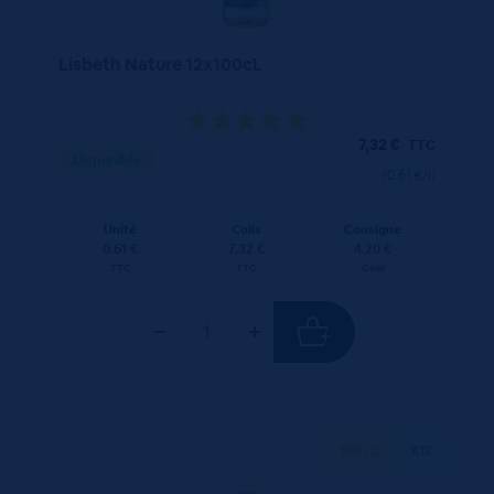
Lisbeth Nature 12x100cL
7,32
€
TTC
Disponible
(0.61 €/l)
Unité
Colis
Consigne
0.61 €
7.32 €
4.20 €
TTC
TTC
Colis
100 CL
X12