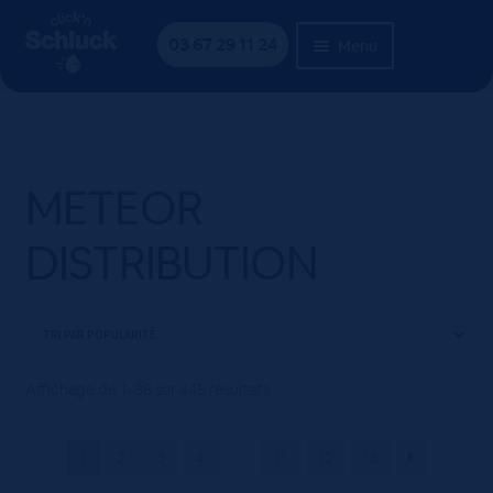
Aller
Aller
Accueil
Location
METEOR DISTRIBUTION
à
au
03 67 29 11 24
Menu
la
contenu
navigation
METEOR
DISTRIBUTION
Affichage de 1–36 sur 445 résultats
1
2
3
4
…
11
12
13