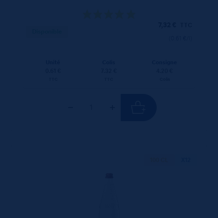
7,32
€
TTC
Disponible
(0.61 €/l)
Unité
Colis
Consigne
0.61 €
7.32 €
4.20 €
TTC
TTC
Colis
100 CL
X12