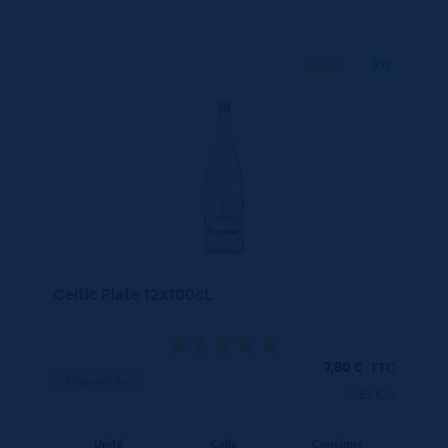
100 CL
X12
Celtic Plate 12x100cL
7,80
€
TTC
Disponible
(0.65 €/l)
Unité
Colis
Consigne