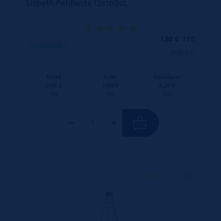
Lisbeth Pétillante 12x100cL
7,80
€
TTC
Disponible
(0.65 €/l)
Unité
Colis
Consigne
0.65 €
7.80 €
4.20 €
TTC
TTC
Colis
100 CL
X12