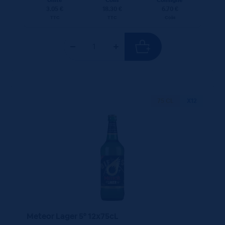
Unité
Colis
Consigne
3.05 €
18.30 €
6.70 €
TTC
TTC
Colis
75 CL
X12
Meteor Lager 5° 12x75cL