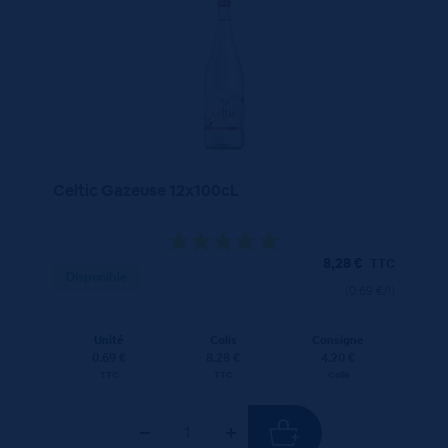
Celtic Gazeuse 12x100cL
8,28
€
TTC
Disponible
(0.69 €/l)
Unité
Colis
Consigne
0.69 €
8.28 €
4.20 €
TTC
TTC
Colis