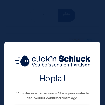
100 CL
X12
Hopla !
Vous devez avoir au moins 18 ans pour visiter le
Jus de Pomme d’Alsace Sautter 12x100cL
site. Veuillez confirmer votre âge.