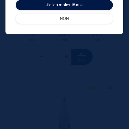
J'ai au moins 18 ans
24,48
€
TTC
Disponible
(2.04 €/l)
NON
Unité
Colis
Consigne
2.04 €
24.48 €
4.20 €
TTC
TTC
Colis
100 CL
X12