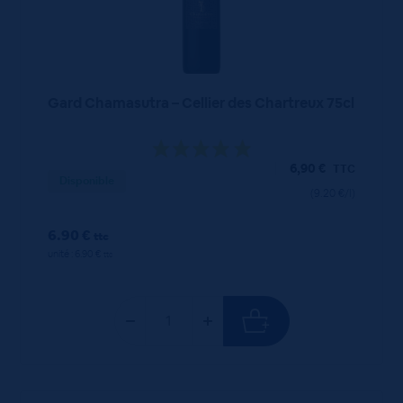
Gard Chamasutra – Cellier des Chartreux 75cl
6,90
€
TTC
Disponible
(9.20 €/l)
6.90 €
ttc
unité : 6.90 €
ttc