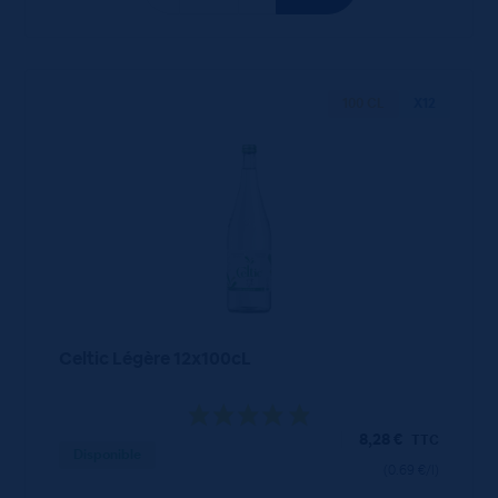
100 CL
X12
Celtic Légère 12x100cL
8,28
€
TTC
Disponible
(0.69 €/l)