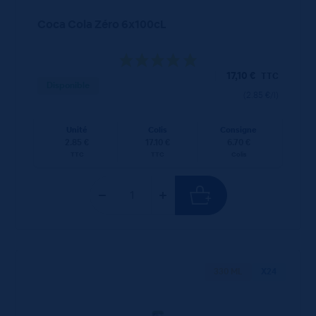
Coca Cola Zéro 6x100cL
17,10
€
TTC
Disponible
(2.85 €/l)
Unité
Colis
Consigne
2.85 €
17.10 €
6.70 €
TTC
TTC
Colis
330 ML
X24