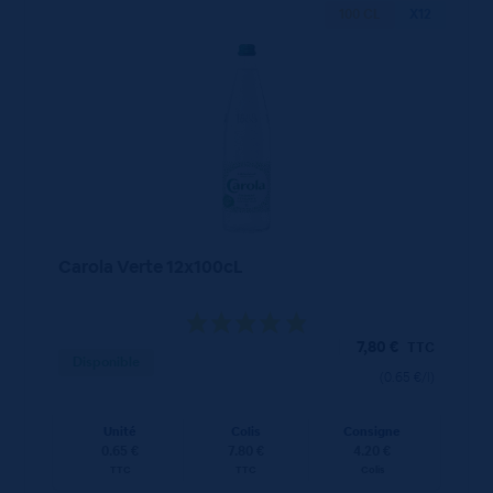
100 CL
X12
Carola Verte 12x100cL
7,80
€
TTC
Disponible
(0.65 €/l)
Unité
Colis
Consigne
0.65 €
7.80 €
4.20 €
TTC
TTC
Colis