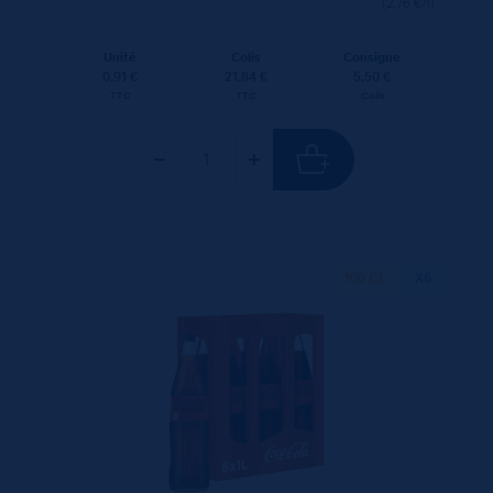
(2.76 €/l)
Unité
Colis
Consigne
0.91 €
21.84 €
5.50 €
TTC
TTC
Colis
100 CL
X6