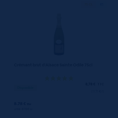
75 CL
X1
Crémant brut d’Alsace Sainte Odile 75cl
8,78
€
TTC
Disponible
(11.71 €/l)
8.78 €
ttc
unité : 8.78 €
ttc