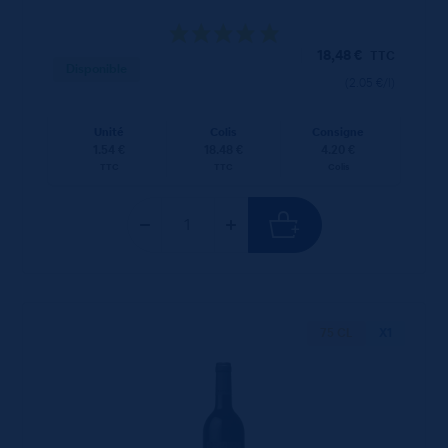
18,48
€
TTC
Disponible
(2.05 €/l)
Unité
Colis
Consigne
1.54 €
18.48 €
4.20 €
TTC
TTC
Colis
75 CL
X1