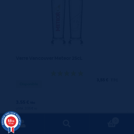
Verre Vancouver Meteor 25cL
3,55
€
TTC
Disponible
3.55 €
ttc
unité : 3.55 €
ttc
9.9
0
/10
663 avis