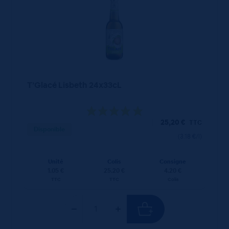
T’Glacé Lisbeth 24x33cL
25,20
€
TTC
Disponible
(3.18 €/l)
Unité
Colis
Consigne
1.05 €
25.20 €
4.20 €
TTC
TTC
Colis