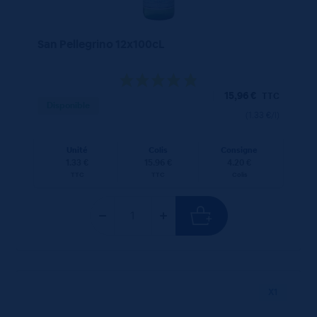
San Pellegrino 12x100cL
15,96
€
TTC
Disponible
(1.33 €/l)
Unité
Colis
Consigne
1.33 €
15.96 €
4.20 €
TTC
TTC
Colis
X1