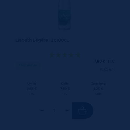
Lisbeth Légère 12x100cL
7,80
€
TTC
Disponible
(0.65 €/l)
Unité
Colis
Consigne
0.65 €
7.80 €
4.20 €
TTC
TTC
Colis