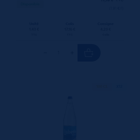
Disponible
(1.91 €/l)
Unité
Colis
Consigne
1.43 €
17.16 €
4.20 €
TTC
TTC
Colis
100 CL
X12