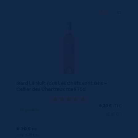
75 CL
X1
Gard La Nuit Tous Les Chats sont Gris –
Cellier des Chartreux rosé 75cl
6,20
€
TTC
Disponible
(8.27 €/l)
6.20 €
ttc
unité : 6.20 €
ttc