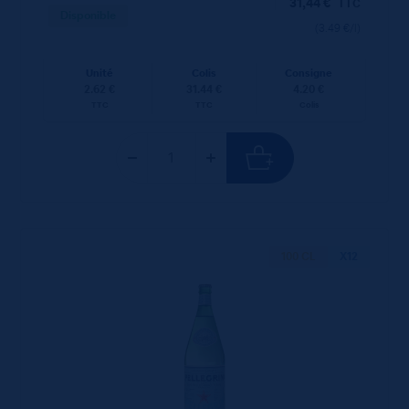
31,44
€
TTC
Disponible
(3.49 €/l)
Unité
Colis
Consigne
2.62 €
31.44 €
4.20 €
TTC
TTC
Colis
100 CL
X12