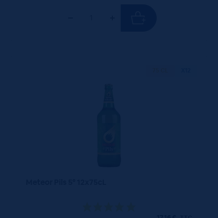
75 CL
X12
Meteor Pils 5° 12x75cL
17,16
€
TTC