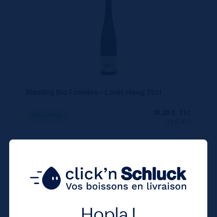
Riesling Bio Fossiles – Louis Haag 75cl
10,25
€
TTC
Disponible
(13.67 €/l)
10.25 €
ttc
unité : 10.25 €
ttc
Hopla !