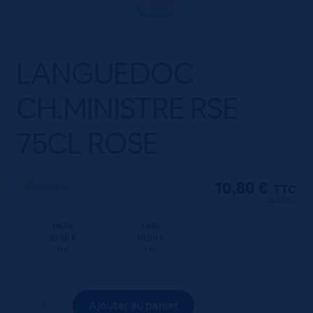
LANGUEDOC
CH.MINISTRE RSE
75CL ROSE
10,80
€
Disponible
TTC
(14.40 €/l)
Unité
Colis
10.80 €
10.80 €
TTC
TTC
quantité
Ajouter au panier