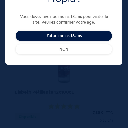
Vous devez avoir au moins 18 ans pour visiter le
site. Veuillez confirmer votre âge.
100 CL
X12
J'ai au moins 18 ans
NON
Lisbeth Pétillante 12x100cL
7,80
€
TTC
Disponible
(0.65 €/l)