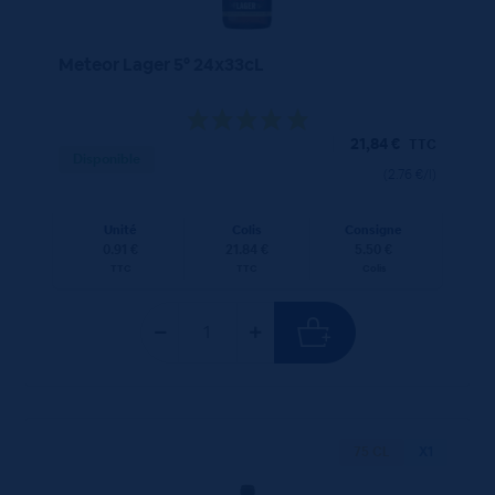
Meteor Lager 5° 24x33cL
21,84
€
TTC
Disponible
(2.76 €/l)
Unité
Colis
Consigne
0.91 €
21.84 €
5.50 €
TTC
TTC
Colis
75 CL
X1