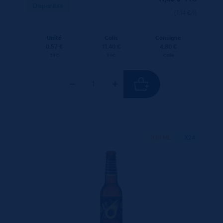
Disponible
(1.14 €/l)
Unité
Colis
Consigne
0.57 €
11.40 €
4.80 €
TTC
TTC
Colis
330 ML
X24