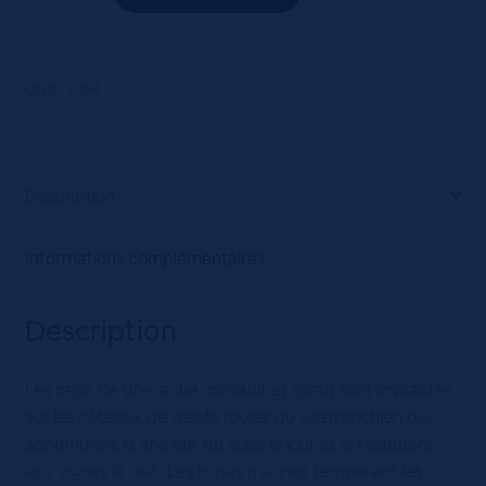
de
LANGUEDOC
CH.MINISTRE
RSE
UGS :
7084
75CL
ROSE
Description
Informations complémentaires
Description
Les ceps de grenache, cinsault et syrah sont implantés
sur les côteaux de galets roulés du villafranchien qui
accumulent la chaleur du soleil le jour et la restituent
aux vignes la nuit. Les brises marines tempèrent les