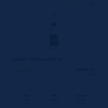
50 CL
X20
BADOIT VERTE 20x50CL VC
22,40
€
TTC
Disponible
(2.24 €/l)
Unité
Colis
Consigne
1.12 €
22.40 €
4.80 €
TTC
TTC
Colis