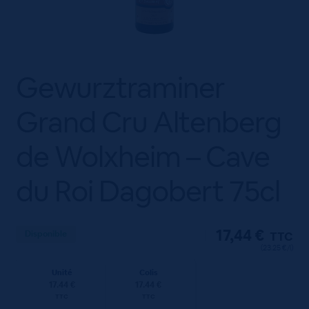
Gewurztraminer
Grand Cru Altenberg
de Wolxheim – Cave
du Roi Dagobert 75cl
17,44
€
Disponible
TTC
(23.25 €/l)
Unité
Colis
17.44 €
17.44 €
TTC
TTC