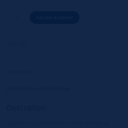
quantité
Ajouter au panier
de
Gewurztraminer
Grand
Cru
UGS :
3342
Altenberg
de
Wolxheim
-
Description
Cave
du
Informations complémentaires
Roi
Dagobert
Description
75cl
Ce grand cru est situé dans le champ de failles de