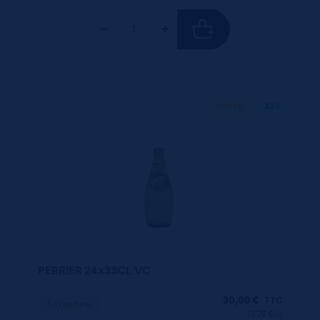
330 ML
X24
PERRIER 24x33CL VC
30,00
€
TTC
En rupture
(3.79 €/l)