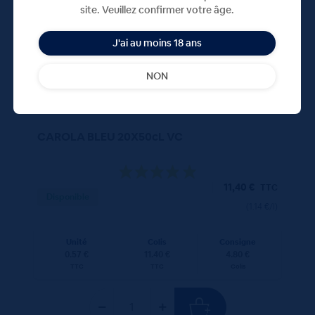
site. Veuillez confirmer votre âge.
J'ai au moins 18 ans
NON
CAROLA BLEU 20X50cL VC
11,40
€
TTC
Disponible
(1.14 €/l)
Unité
Colis
Consigne
0.57 €
11.40 €
4.80 €
TTC
TTC
Colis