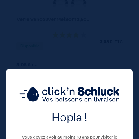
Verre Vancouver Meteor 12,5cL
3,05
€
TTC
Disponible
3.05 €
ttc
unité : 3.05 €
ttc
Hopla !
50 CL
X20
Vous devez avoir au moins 18 ans pour visiter le