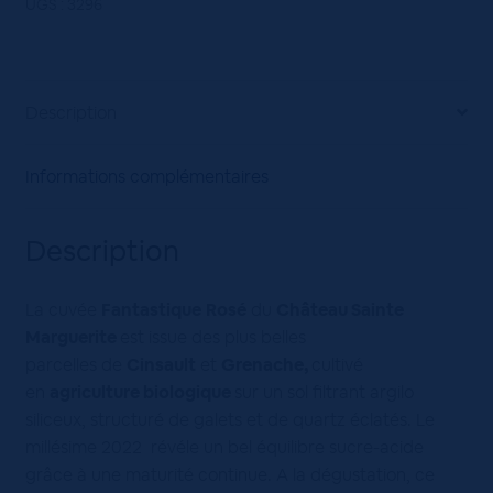
UGS :
3296
Description
Informations complémentaires
Description
La cuvée
Fantastique
Rosé
du
Château Sainte
Marguerite
est issue des plus belles
parcelles de
Cinsault
et
Grenache,
cultivé
en
agriculture biologique
sur un sol filtrant argilo
siliceux, structuré de galets et de quartz éclatés. Le
millésime 2022 révéle un bel équilibre sucre-acide
grâce à une maturité continue. A la dégustation, ce