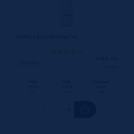
CAROLA BLEU 20X50cL VC
11,40
€
TTC
Disponible
(1.14 €/l)
Unité
Colis
Consigne
0.57 €
11.40 €
4.80 €
TTC
TTC
Colis