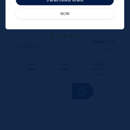
J'ai au moins 18 ans
NON
Meteor Lager 5° 24x33cL
21,84
€
TTC
Disponible
(2.76 €/l)
Unité
Colis
Consigne
0.91 €
21.84 €
5.50 €
TTC
TTC
Colis