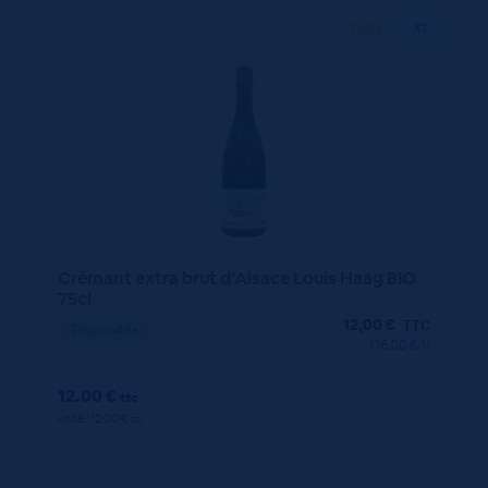
75 CL
X1
Crémant extra brut d’Alsace Louis Haag BIO
75cl
12,00
€
TTC
Disponible
(16.00 €/l)
12.00 €
ttc
unité : 12.00 €
ttc