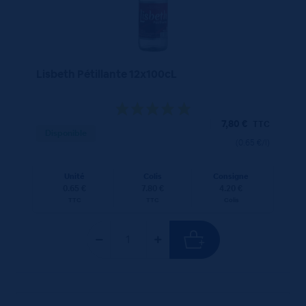
Lisbeth Pétillante 12x100cL
7,80
€
TTC
Disponible
(0.65 €/l)
Unité
Colis
Consigne
0.65 €
7.80 €
4.20 €
TTC
TTC
Colis