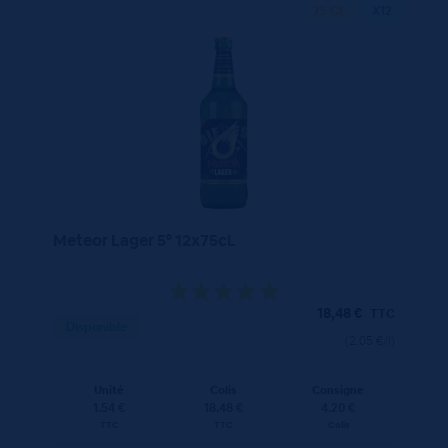
75 CL
X12
Meteor Lager 5° 12x75cL
18,48
€
TTC
Disponible
(2.05 €/l)
Unité
Colis
Consigne
1.54 €
18.48 €
4.20 €
TTC
TTC
Colis