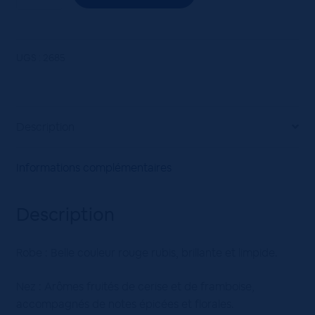
de
LUBERON
AOP
DELICATO
UGS :
2685
Rouge
75cL
Description
Informations complémentaires
Description
Robe : Belle couleur rouge rubis, brillante et limpide.
Nez : Arômes fruités de cerise et de framboise,
accompagnés de notes épicées et florales.