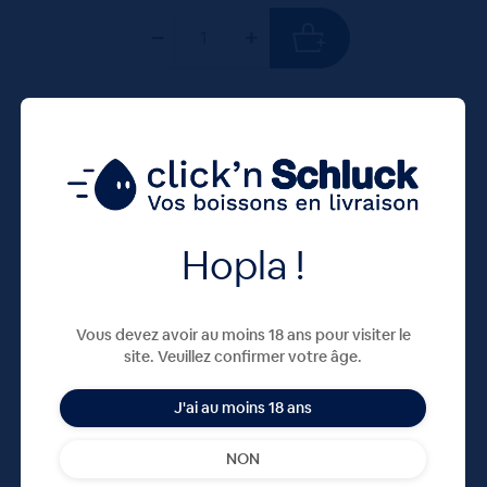
75 CL
X1
Hopla !
Vous devez avoir au moins 18 ans pour visiter le
site. Veuillez confirmer votre âge.
Crémant extra brut d’Alsace Louis Haag BIO
J'ai au moins 18 ans
75cl
12,00
€
TTC
Disponible
NON
(16.00 €/l)