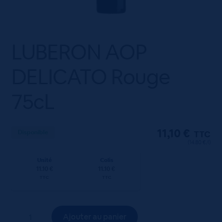
LUBERON AOP
DELICATO Rouge
75cL
11,10
€
Disponible
TTC
(14.80 €/l)
Unité
Colis
11.10 €
11.10 €
TTC
TTC
quantité
Ajouter au panier