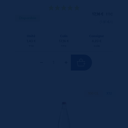
17,16
€
TTC
Disponible
(1.91 €/l)
Unité
Colis
Consigne
1.43 €
17.16 €
4.20 €
TTC
TTC
Colis
100 CL
X12