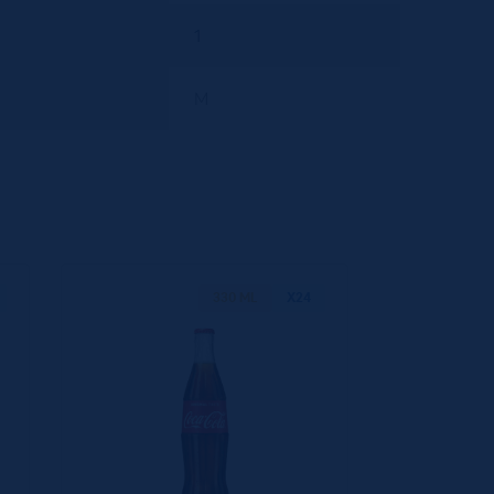
1
M
330 ML
X24