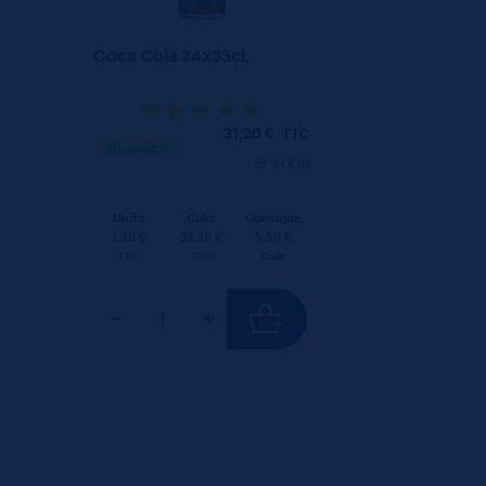
Coca Cola 24x33cL
31,20
€
TTC
Disponible
(3.94 €/l)
Unité
Colis
Consigne
1.30 €
31.20 €
5.50 €
TTC
TTC
Colis