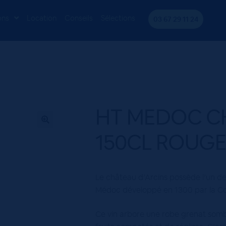
T. D’ARCINS 150CL ROUGE
ons
Location
Conseils
Sélections
03 67 29 11 24
HT MEDOC CH
150CL ROUG
Le château d’Arcins possède l’un d
Médoc développé en 1300 par la C
Ce vin arbore une robe grenat somb