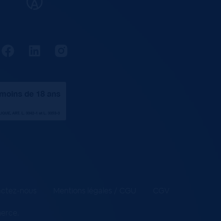
ctez-nous
Mentions légales / CGU
CGV
merce
.