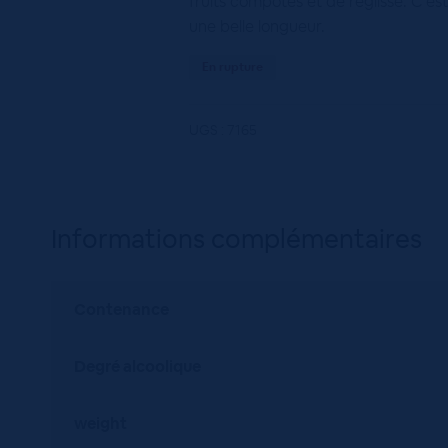
fruits compotés et de réglisse. C’est
une belle longueur.
En rupture
UGS :
7165
Informations complémentaires
Contenance
Degré alcoolique
weight