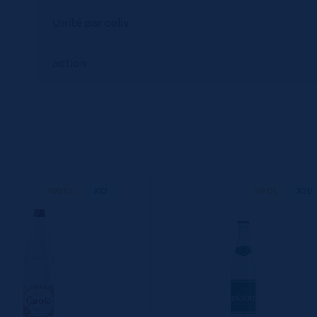
Unité par colis
action
100 CL
X12
50 CL
X20