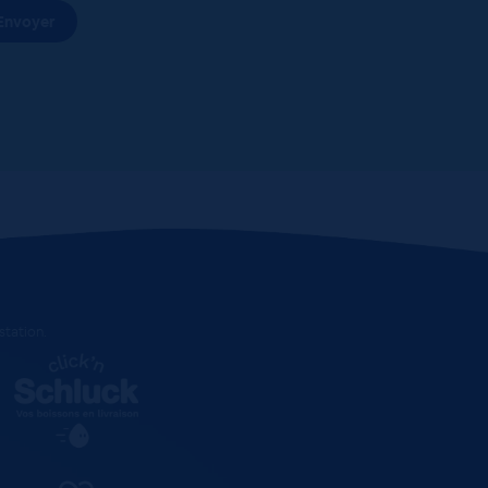
estation
.