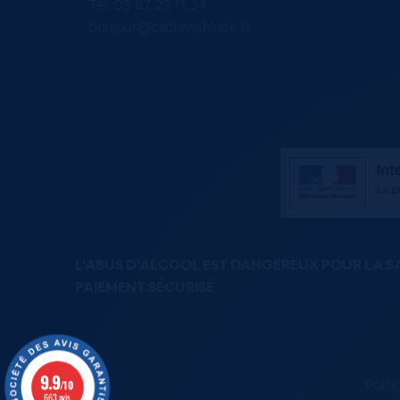
Tel. 03 67 29 11 24
bonjour@clicknschluck.fr
L'ABUS D'ALCOOL EST DANGEREUX POUR LA 
PAIEMENT SÉCURISÉ
9.9
Polit
/10
663 avis