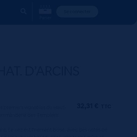
Se connecter
Panier
AT. D’ARCINS
E
32,31
€
TTC
es premiers vignobles du Haut-
ommanderie des Templiers.
re. Le nez est finement boisé, avec des notes de