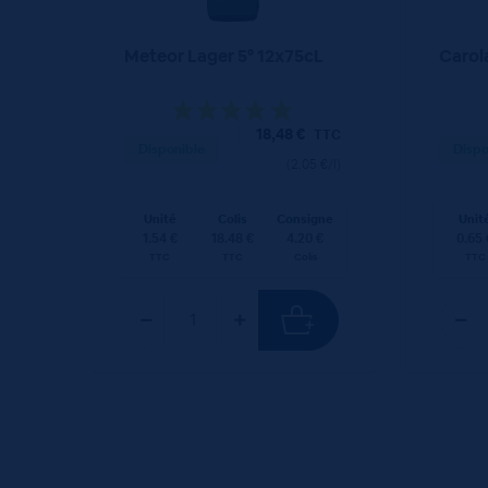
Meteor Lager 5° 12x75cL
Carol
18,48
€
TTC
Disponible
Dispo
(2.05 €/l)
Unité
Colis
Consigne
Unit
1.54 €
18.48 €
4.20 €
0.65 
TTC
TTC
Colis
TTC