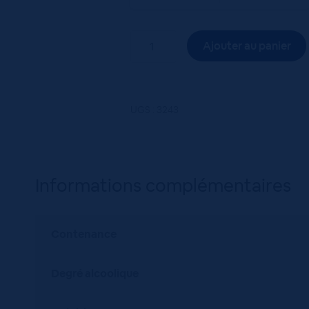
quantité
Ajouter au panier
de
IGP
MED.STUDIO
MIRAVAL
UGS :
3243
ROSE
75
ROSE
Informations complémentaires
Contenance
Degré alcoolique