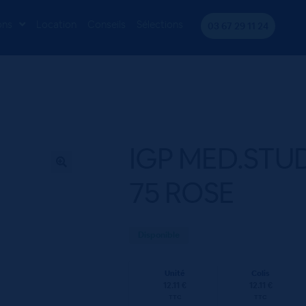
O MIRAVAL ROSE 75 ROSE
ons
Location
Conseils
Sélections
03 67 29 11 24
IGP MED.STU
75 ROSE
Disponible
Unité
Colis
12.11 €
12.11 €
TTC
TTC