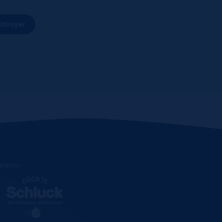
estation
.