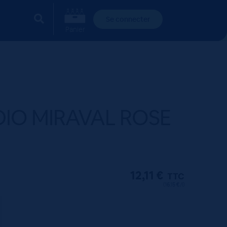
Se connecter
Panier
DIO MIRAVAL ROSE
12,11
€
TTC
(16.15 €/l)