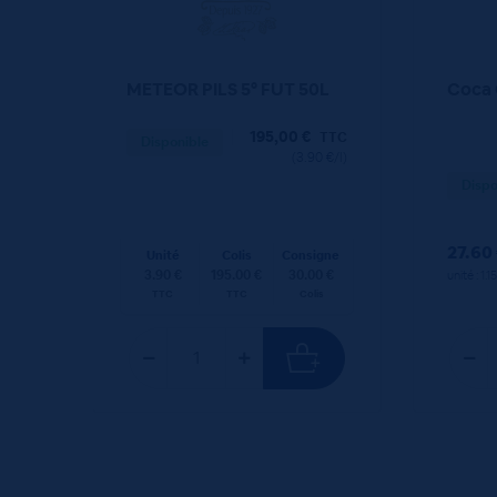
METEOR PILS 5° FUT 50L
Coca 
195,00
€
TTC
Disponible
(3.90 €/l)
Dispo
27.60
Unité
Colis
Consigne
3.90 €
195.00 €
30.00 €
unité : 1.1
TTC
TTC
Colis