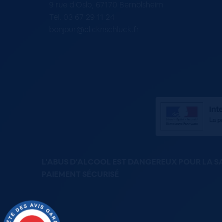
9 rue d'Oslo, 67170 Bernolsheim
Tel. 03 67 29 11 24
bonjour@clicknschluck.fr
L'ABUS D'ALCOOL EST DANGEREUX POUR LA 
PAIEMENT SÉCURISÉ