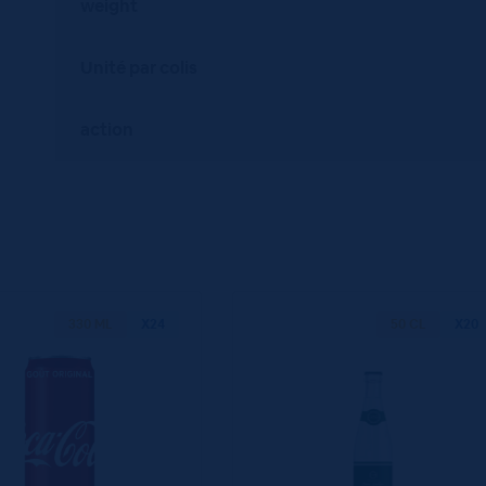
weight
Unité par colis
action
330 ML
X24
50 CL
X20