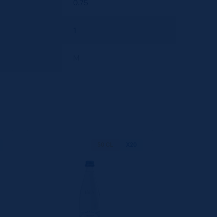
0.75
1
M
50 CL
X20