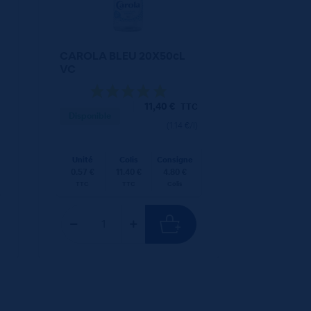
CAROLA BLEU 20X50cL
VC
11,40
€
TTC
Disponible
(1.14 €/l)
Unité
Colis
Consigne
0.57 €
11.40 €
4.80 €
TTC
TTC
Colis