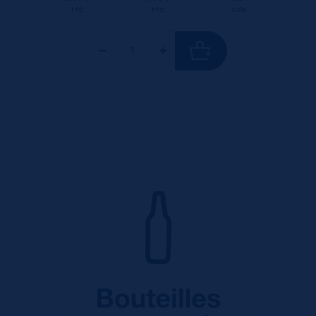
TTC
TTC
Colis