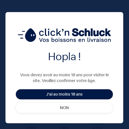
100 CL
X12
Hopla !
Vous devez avoir au moins 18 ans pour visiter le
Lisbeth Pétillante 12x100cL
site. Veuillez confirmer votre âge.
J'ai au moins 18 ans
7,80
€
TTC
Disponible
NON
(0.65 €/l)
Unité
Colis
Consigne
0.65 €
7.80 €
4.20 €