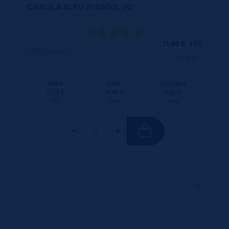
CAROLA BLEU 20X50cL VC
11,40
€
TTC
Disponible
(1.14 €/l)
Unité
Colis
Consigne
0.57 €
11.40 €
4.80 €
TTC
TTC
Colis
X1