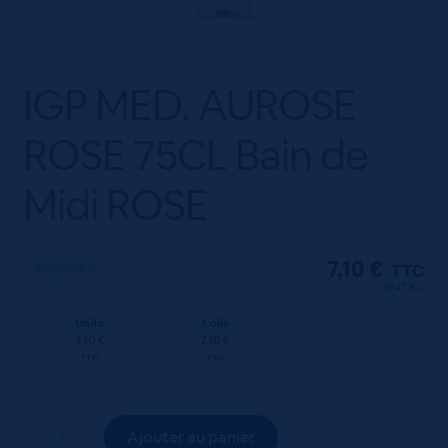
IGP MED. AUROSE
ROSE 75CL Bain de
Midi ROSE
7,10
€
Disponible
TTC
(9.47 €/l)
Unité
Colis
7.10 €
7.10 €
TTC
TTC
quantité
Ajouter au panier