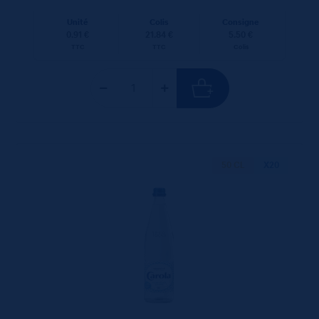
Unité
Colis
Consigne
0.91 €
21.84 €
5.50 €
TTC
TTC
Colis
50 CL
X20