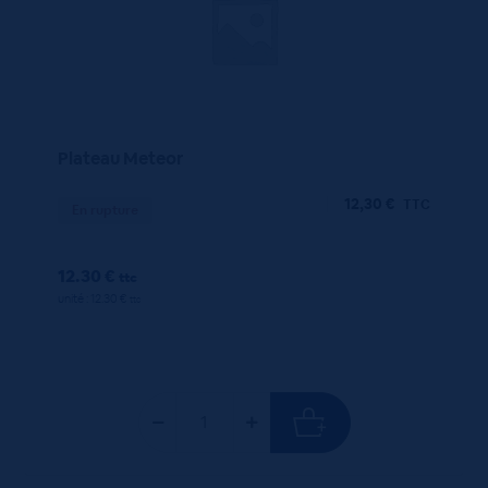
Plateau Meteor
12,30
€
TTC
En rupture
12.30 €
ttc
unité : 12.30 €
ttc