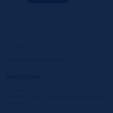
de
IGP
MED.
AUROSE
UGS :
3187
ROSE
75CL
Bain
de
Description
Midi
ROSE
Informations complémentaires
Description
De subtiles notes de fruits rouges, une bouche vive et
charmeuse… Laissez-vous surprendre par cette vague
de fraîcheur.