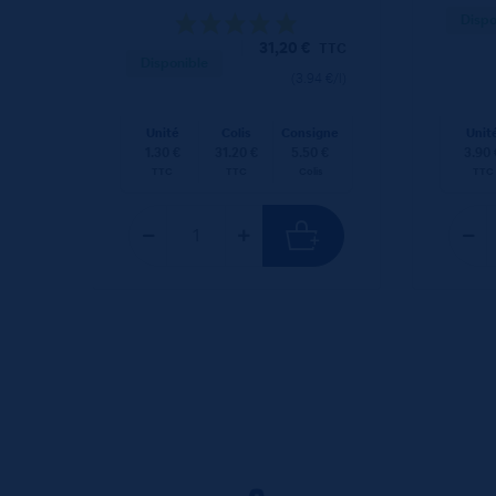
Dispo
31,20
€
TTC
Disponible
(3.94 €/l)
Unité
Colis
Consigne
Unit
1.30 €
31.20 €
5.50 €
3.90 
TTC
TTC
Colis
TTC