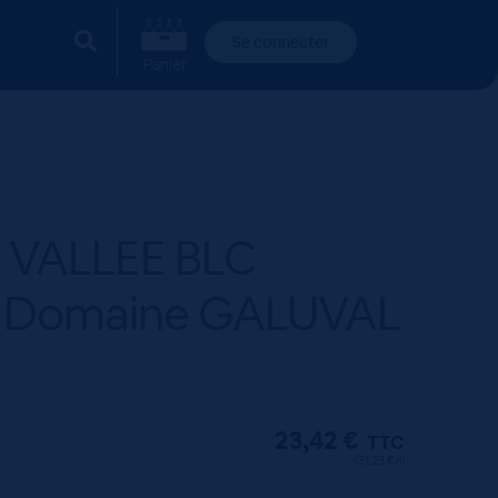
Se connecter
Panier
 VALLEE BLC
– Domaine GALUVAL
23,42
€
TTC
(31.23 €/l)