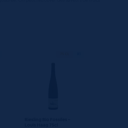
uilibrée. On peut retrouver des saveurs de fruits
75 CL
X1
Riesling Bio Fossiles –
Louis Haag 75cl