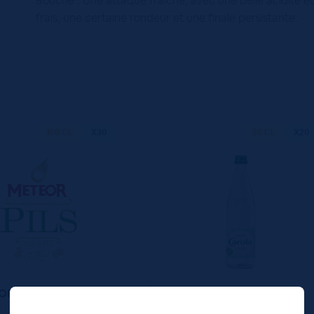
Bouche : Une attaque fraîche, avec une belle acidité éq
frais, une certaine rondeur et une finale persistante.
100 CL
X30
50 CL
X20
R PILS 5° FUT 30L
CAROLA VERTE 20X50cL
VC