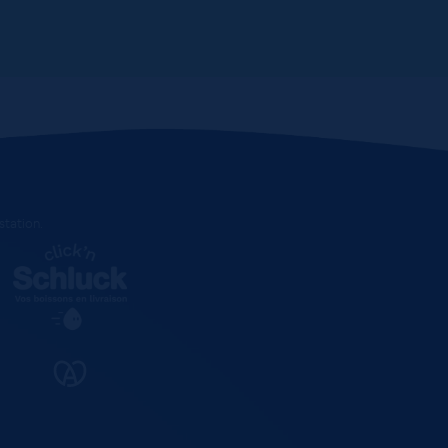
estation
.