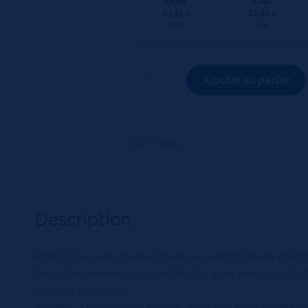
Unité
Colis
23.42 €
23.42 €
TTC
TTC
quantité
Ajouter au panier
de
CAIRANNE
LA
VALLEE
UGS :
3026
BLC
6x75CL
HVE
-
Description
Domaine
GALUVAL
Robe : Une belle couleur dorée, souvent brillante et lim
BLANC
Nez : Des arômes floraux et fruités, avec des notes de 
touches minérales.