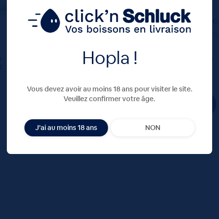
117,00
€
TTC
nible
(3.90 €/l)
12,20
€
TTC
Disponible
(1.22 €/l)
Hopla !
é
Colis
Consigne
Unité
Colis
Consigne
€
117.00 €
30.00 €
0.61 €
12.20 €
4.80 €
TTC
Colis
TTC
TTC
Colis
Vous devez avoir au moins 18 ans pour visiter le site.
Veuillez confirmer votre âge.
J'ai au moins 18 ans
NON