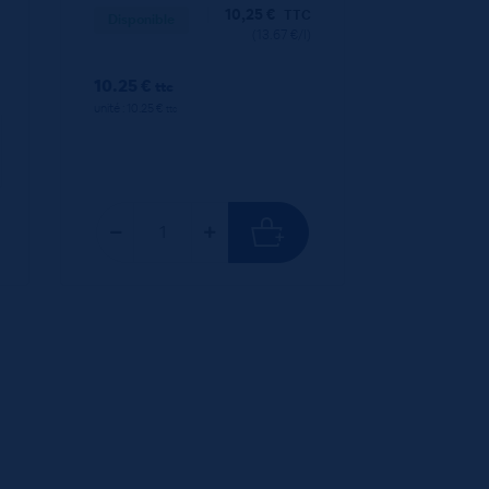
10,25
€
TTC
Disponible
(13.67 €/l)
10.25 €
ttc
unité : 10.25 €
ttc