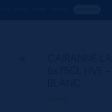
ALLEE BLC 6x75CL HVE – Domaine GALUVAL BLANC
ons
Location
Conseils
Sélections
03 67 29 11 24
CAIRANNE LA
6x75CL HVE 
BLANC
Disponible