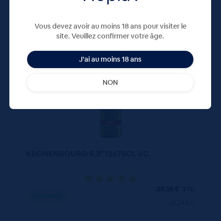
Vous devez avoir au moins 18 ans pour visiter le
site. Veuillez confirmer votre âge.
75 CL
X12
J'ai au moins 18 ans
NON
KRONENBOURG 5,3° 12x75CL VC
20,16
€
TTC
Disponible
(2.24 €/l)