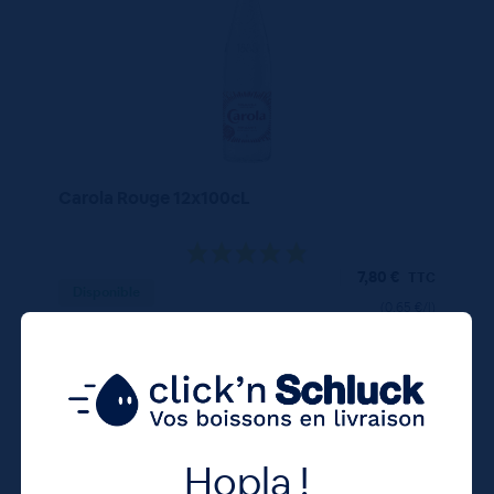
Carola Rouge 12x100cL
7,80
€
TTC
Disponible
(0.65 €/l)
Unité
Colis
Consigne
0.65 €
7.80 €
4.20 €
TTC
TTC
Colis
Hopla !