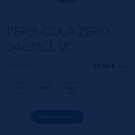
PEPSI-COLA ZERO
24x33CL VC
28,56
€
Disponible
TTC
(3.61 €/l)
Unité
Colis
Consigne
1.19 €
28.56 €
5.50 €
TTC
TTC
Colis
quantité
Ajouter au panier
de
PEPSI-