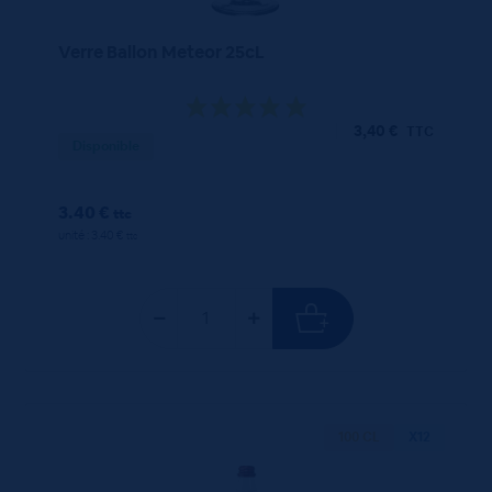
Verre Ballon Meteor 25cL
3,40
€
TTC
Disponible
3.40 €
ttc
unité : 3.40 €
ttc
100 CL
X12