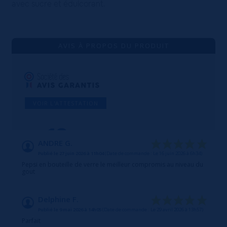
avec sucre et édulcorant.
AVIS À PROPOS DU PRODUIT
VOIR L'ATTESTATION
10
/10
ANDRE G.
Publié le 27 juin 2026 à 11h04
(Date de commande : Le 16 juin 2026 à 6h34)
Basé sur 2 avis
Pepsi en bouteille de verre le meilleur compromis au niveau du
gout
Delphine F.
Publié le 9 mai 2026 à 14h05
(Date de commande : Le 29 avril 2026 à 13h57)
Parfait