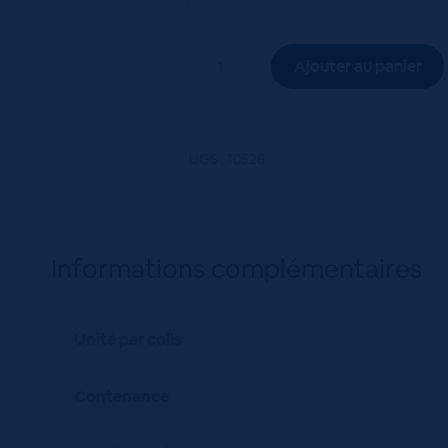
quantité
Ajouter au panier
de
COT.VENTOUX
V.CLOCHER
RGE
UGS :
10526
75CL
BIO
ROUGE
Informations complémentaires
Unité par colis
Contenance