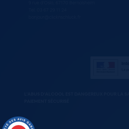
9 rue d'Oslo, 67170 Bernolsheim
Tel. 03 67 29 11 24
bonjour@clicknschluck.fr
L'ABUS D'ALCOOL EST DANGEREUX POUR LA 
PAIEMENT SÉCURISÉ