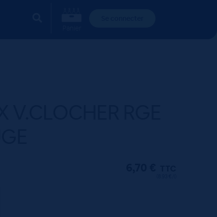
Se connecter
Panier
X V.CLOCHER RGE
UGE
6,70
€
TTC
(8.93 €/l)