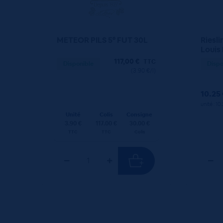
METEOR PILS 5° FUT 30L
Riesli
Louis
117,00
€
TTC
Disponible
Dispo
(3.90 €/l)
10.25
unité : 10
Unité
Colis
Consigne
3.90 €
117.00 €
30.00 €
TTC
TTC
Colis