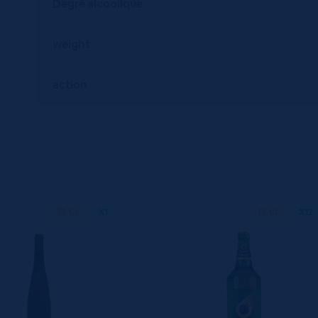
Degré alcoolique
weight
action
75 CL
X1
75 CL
X12