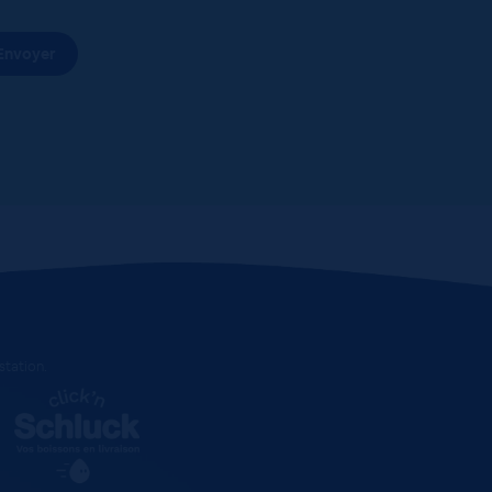
estation
.