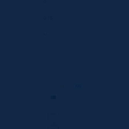
0
0.75
M
50 CL
X20