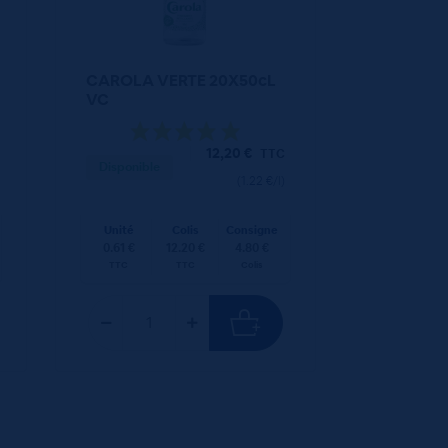
CAROLA VERTE 20X50cL
VC
12,20
€
TTC
Disponible
(1.22 €/l)
Unité
Colis
Consigne
0.61 €
12.20 €
4.80 €
TTC
TTC
Colis