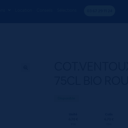
V.CLOCHER RGE 75CL BIO ROUGE
ons
Location
Conseils
Sélections
03 67 29 11 24
COT.VENTOU
75CL BIO RO
Disponible
Unité
Colis
6.70 €
6.70 €
TTC
TTC