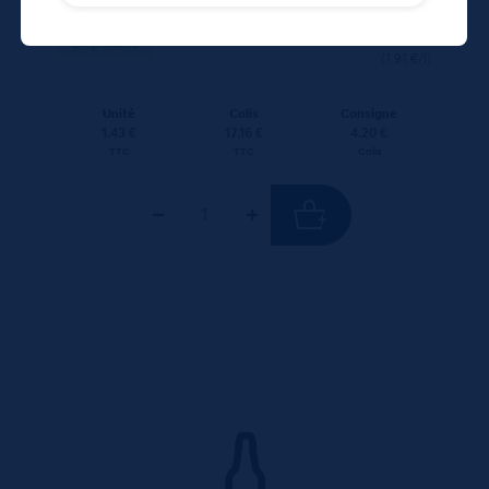
17,16
€
TTC
Disponible
(1.91 €/l)
Unité
Colis
Consigne
1.43 €
17.16 €
4.20 €
TTC
TTC
Colis