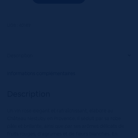
de
COT.PROV.EAU
DE
VIN
UGS :
40189
ROSE
75CL
CH.
NESTUBY
Description
ROSE
Informations complémentaires
Description
Un vin rosé élégant et rafraîchissant, élaboré au
Château Nestuby en Provence. Il séduit par sa robe
pâle et brillante, ainsi que par ses arômes délicats de
fruits rouges, d’agrumes et de fleurs blanches. En