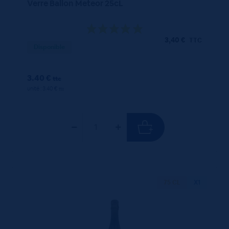
Verre Ballon Meteor 25cL
3,40
€
TTC
Disponible
3.40 €
ttc
unité : 3.40 €
ttc
75 CL
X1