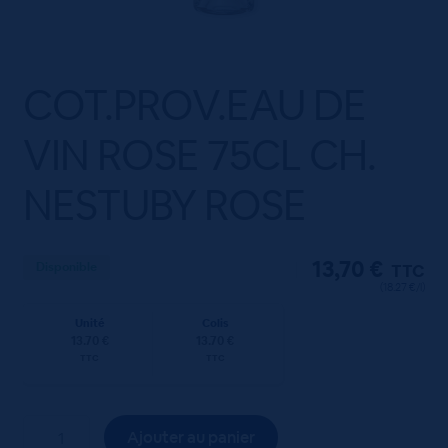
COT.PROV.EAU DE
VIN ROSE 75CL CH.
NESTUBY ROSE
13,70
€
Disponible
TTC
(18.27 €/l)
Unité
Colis
13.70 €
13.70 €
TTC
TTC
quantité
Ajouter au panier