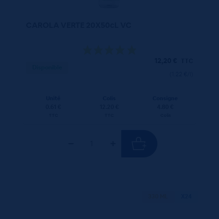
CAROLA VERTE 20X50cL VC
12,20
€
TTC
Disponible
(1.22 €/l)
Unité
Colis
Consigne
0.61 €
12.20 €
4.80 €
TTC
TTC
Colis
330 ML
X24