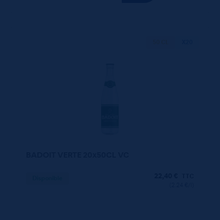
50 CL
X20
BADOIT VERTE 20x50CL VC
22,40
€
TTC
Disponible
(2.24 €/l)