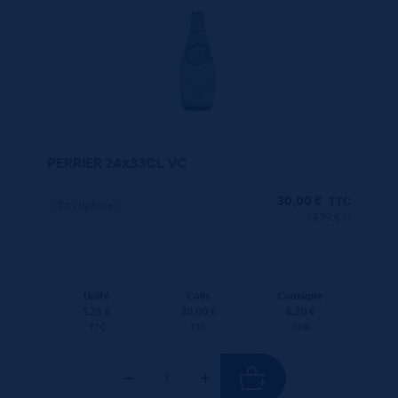
PERRIER 24x33CL VC
30,00
€
TTC
En rupture
(3.79 €/l)
Unité
Colis
Consigne
1.25 €
30.00 €
4.20 €
TTC
TTC
Colis