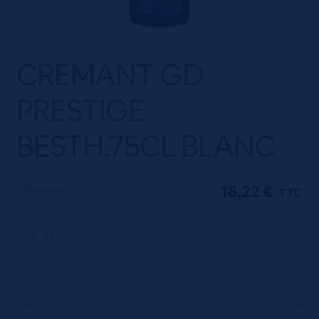
CREMANT GD
PRESTIGE
BESTH.75CL BLANC
18,22
€
En rupture
TTC
UGS :
3472
Description