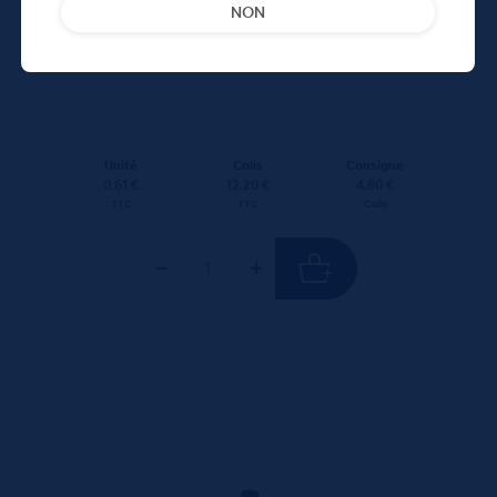
NON
12,20
€
TTC
Disponible
(1.22 €/l)
Unité
Colis
Consigne
0.61 €
12.20 €
4.80 €
TTC
TTC
Colis