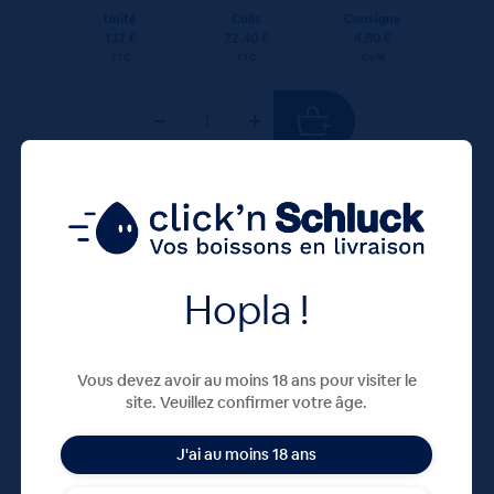
Unité
Colis
Consigne
1.12 €
22.40 €
4.80 €
TTC
TTC
Colis
50 CL
X20
Hopla !
Vous devez avoir au moins 18 ans pour visiter le
site. Veuillez confirmer votre âge.
J'ai au moins 18 ans
CAROLA ROUGE 20X50cL VC