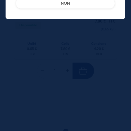
NON
7,80
€
TTC
Disponible
(0.65 €/l)
Unité
Colis
Consigne
0.65 €
7.80 €
4.20 €
TTC
TTC
Colis