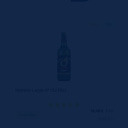
75 CL
X12
Meteor Lager 5° 12x75cL
18,48
€
TTC
Disponible
(2.05 €/l)