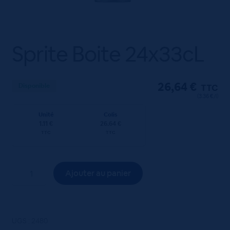
Sprite Boite 24x33cL
26,64
€
Disponible
TTC
(3.36 €/l)
Unité
Colis
1.11 €
26.64 €
TTC
TTC
quantité
Ajouter au panier
de
Sprite
Boite
24x33cL
UGS :
2480