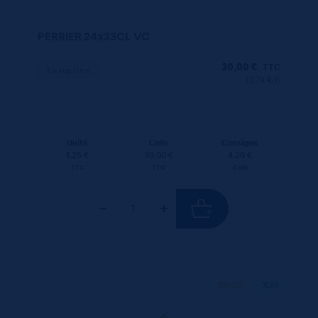
PERRIER 24x33CL VC
30,00
€
TTC
En rupture
(3.79 €/l)
Unité
Colis
Consigne
1.25 €
30.00 €
4.20 €
TTC
TTC
Colis
100 CL
X30