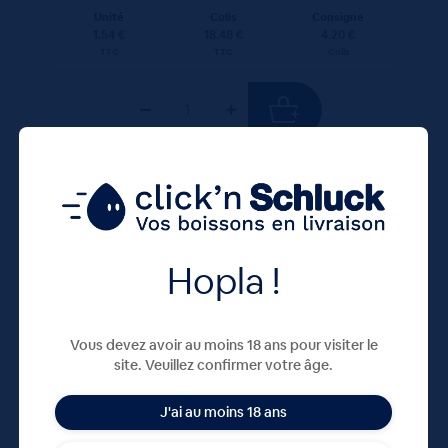
Unité
Colis
Consigne
1.54 €
18.48 €
4.20 €
TTC
TTC
Colis
100 CL
X12
Hopla !
Vous devez avoir au moins 18 ans pour visiter le
site. Veuillez confirmer votre âge.
J'ai au moins 18 ans
Carola Rouge 12x100cL