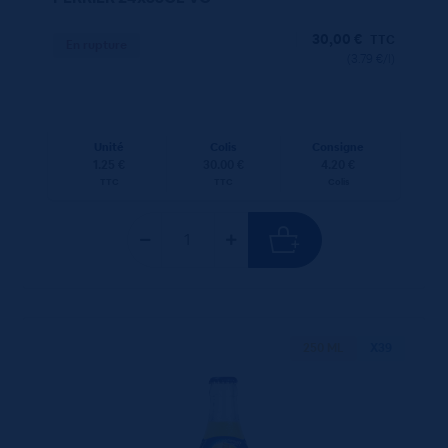
30,00
€
TTC
En rupture
(3.79 €/l)
Unité
Colis
Consigne
1.25 €
30.00 €
4.20 €
TTC
TTC
Colis
250 ML
X39