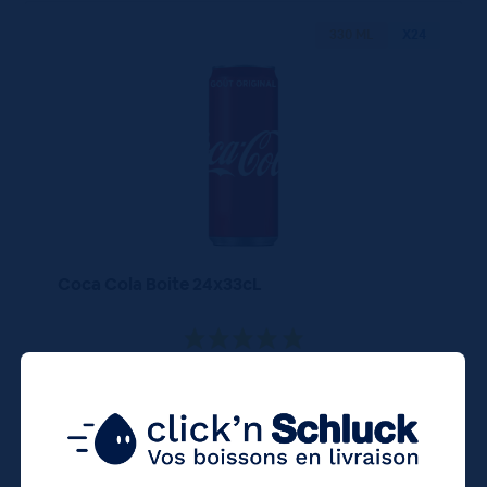
330 ML
X24
Coca Cola Boite 24x33cL
27,60
€
TTC
Disponible
(3.48 €/l)
27.60 €
ttc
unité : 1.15 €
ttc