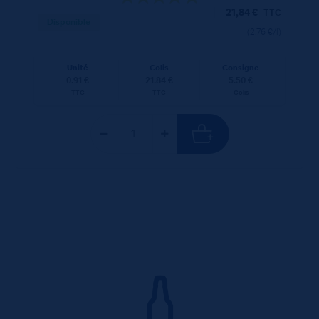
21,84
€
TTC
Disponible
(2.76 €/l)
Unité
Colis
Consigne
0.91 €
21.84 €
5.50 €
TTC
TTC
Colis