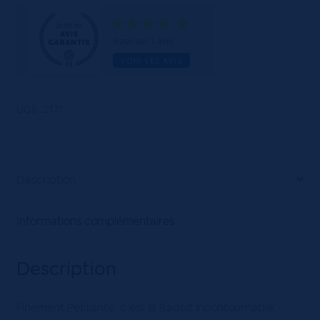
Verte
12x100cL
Basé sur 1 avis
VOIR LES AVIS
UGS :
2171
Description
Informations complémentaires
Description
Finement Pétillante, c’est la Badoit incontournable,