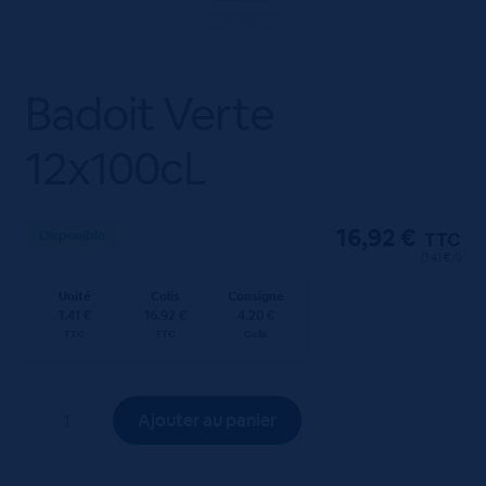
Badoit Verte
12x100cL
16,92
€
Disponible
TTC
(1.41 €/l)
Unité
Colis
Consigne
1.41 €
16.92 €
4.20 €
TTC
TTC
Colis
quantité
Ajouter au panier
de
Badoit