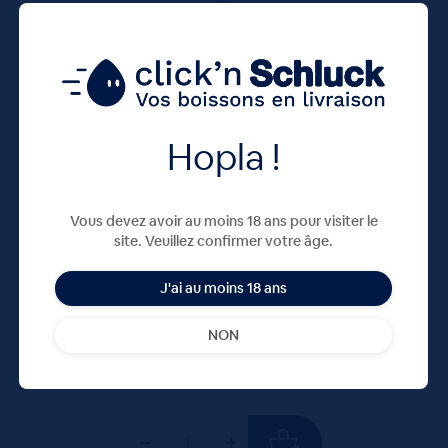
Hopla !
KRONENBOURG 5,3° 12x75CL VC
Vous devez avoir au moins 18 ans pour visiter le
site. Veuillez confirmer votre âge.
20,16
€
TTC
Disponible
J'ai au moins 18 ans
(2.24 €/l)
NON
Unité
Colis
Consigne
1.68 €
20.16 €
4.20 €
TTC
TTC
Colis