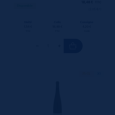
18,48
€
TTC
Disponible
(2.05 €/l)
Unité
Colis
Consigne
1.54 €
18.48 €
4.20 €
TTC
TTC
Colis
75 CL
X1