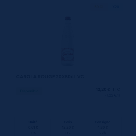
50 CL
X20
CAROLA ROUGE 20X50cL VC
12,20
€
TTC
Disponible
(1.22 €/l)
Unité
Colis
Consigne
0.61 €
12.20 €
4.80 €
TTC
TTC
Colis