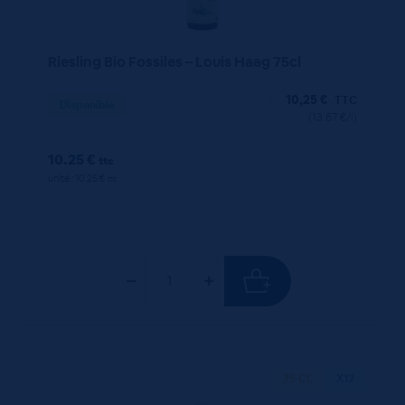
Riesling Bio Fossiles – Louis Haag 75cl
10,25
€
TTC
Disponible
(13.67 €/l)
10.25 €
ttc
unité : 10.25 €
ttc
75 CL
X12