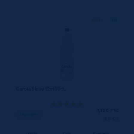
100 CL
X12
Carola Bleue 12x100cL
7,32
€
TTC
Disponible
(0.61 €/l)
Unité
Colis
Consigne