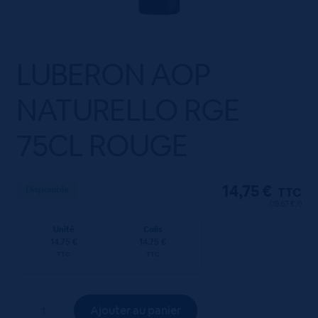
LUBERON AOP
NATURELLO RGE
75CL ROUGE
14,75
€
Disponible
TTC
(19.67 €/l)
Unité
Colis
14.75 €
14.75 €
TTC
TTC
quantité
Ajouter au panier