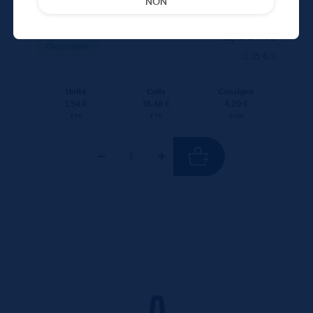
NON
18,48
€
TTC
Disponible
(2.05 €/l)
Unité
Colis
Consigne
1.54 €
18.48 €
4.20 €
TTC
TTC
Colis