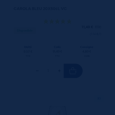
CAROLA BLEU 20X50cL VC
11,40
€
TTC
Disponible
(1.14 €/l)
Unité
Colis
Consigne
0.57 €
11.40 €
4.80 €
TTC
TTC
Colis
X1