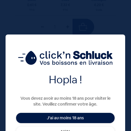
0.61 €
7.32 €
4.20 €
TTC
TTC
Colis
75 CL
X12
Hopla !
Vous devez avoir au moins 18 ans pour visiter le
site. Veuillez confirmer votre âge.
J'ai au moins 18 ans
Meteor Lager 5° 12x75cL