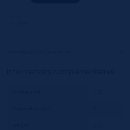
de
LUBERON
AOP
NATURELLO
UGS :
11063
RGE
75CL
ROUGE
Informations complémentaires
Informations complémentaires
Contenance
0.75
Degré alcoolique
0
weight
0.75