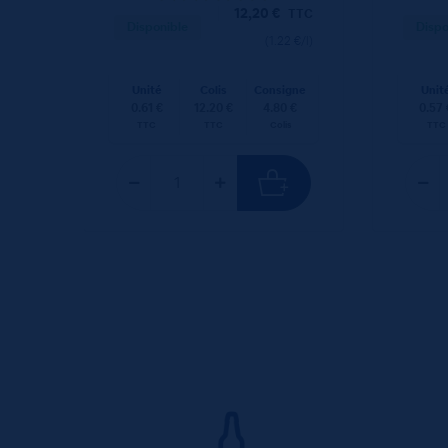
12,20
€
TTC
Disponible
Dispo
(1.22 €/l)
Unité
Colis
Consigne
Unit
0.61 €
12.20 €
4.80 €
0.57 
TTC
TTC
Colis
TTC