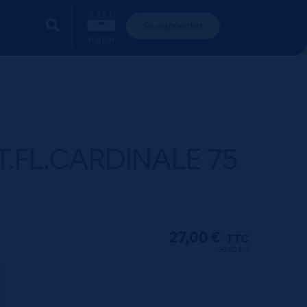
Se connecter
Panier
IT.FL.CARDINALE 75
27,00
€
TTC
(36.00 €/l)