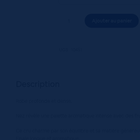
quantité
Ajouter au panier
de
ST
EMIL.INTUIT.FL.CARDINALE
75
UGS :
10451
ROUGE
Description
Robe profonde et dense.
Nez révèle une palette aromatique intense avec des fru
Ce cru charme par son équilibre et sa matière généreu
Finale longue et aromatique.