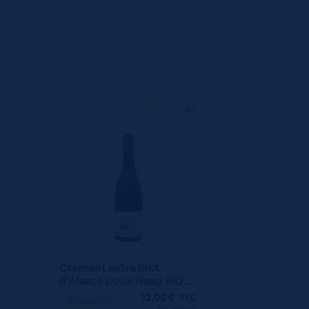
75 CL
X1
Crémant extra brut
d’Alsace Louis Haag BIO
75cl
12,00
€
TTC
Disponible