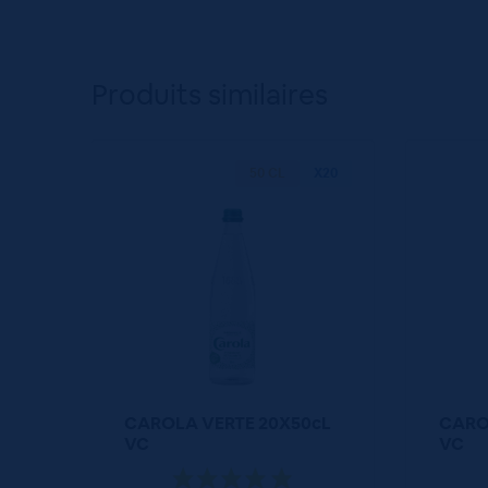
Produits similaires
50 CL
X20
CAROLA VERTE 20X50cL
CARO
VC
VC