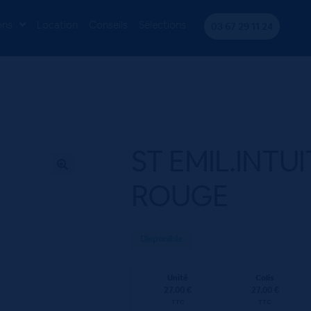
T.FL.CARDINALE 75 ROUGE
ons
Location
Conseils
Sélections
03 67 29 11 24
ST EMIL.INTU
ROUGE
Disponible
Unité
Colis
27.00 €
27.00 €
TTC
TTC