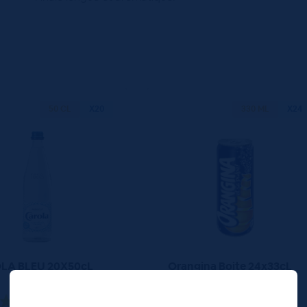
50 CL
X20
330 ML
X24
LA BLEU 20X50cL
Orangina Boite 24x33cL