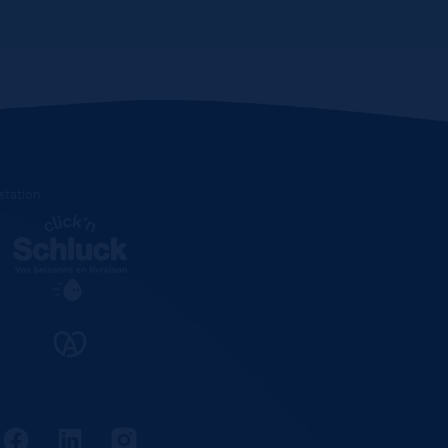
estation
.