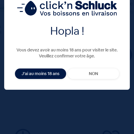
11,40
€
28,80
€
TTC
TTC
nible
Disponible
(1.14 €/l)
(3.64 €/l)
28.80 €
Hopla !
ttc
é
Colis
Consigne
€
11.40 €
4.80 €
unité : 1.20 €
ttc
TTC
Colis
Vous devez avoir au moins 18 ans pour visiter le site.
Veuillez confirmer votre âge.
J'ai au moins 18 ans
NON