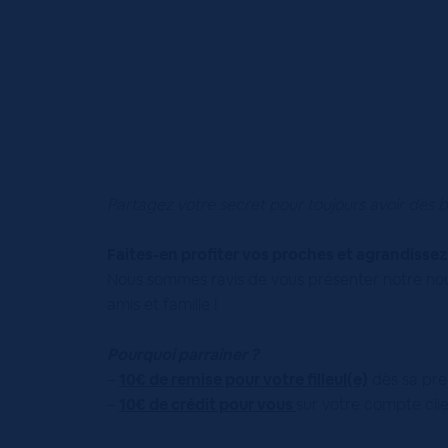
Partagez votre secret pour toujours avoir des 
Faites-en profiter vos proches et agrandissez 
Nous sommes ravis de vous présenter notre no
amis et famille !
Pourquoi parrainer ?
–
10€ de remise pour votre filleul(e)
dès sa pr
–
10€ de crédit pour vous
sur votre compte cli