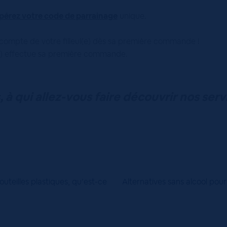
pérez votre code de parrainage
unique.
 compte de votre filleul(e) dès sa première commande !
(e) effectue sa première commande.
, à qui allez-vous faire découvrir nos serv
Article
outeilles plastiques, qu’est-ce
Alternatives sans alcool pour 
suivant :