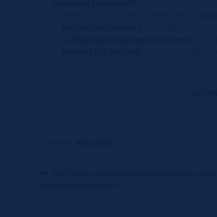
Comment ça marche ?
1/ Rendez-vous sur votre compte client et
récu
2/
Partagez votre code
à votre filleul(e).
3/
La réduction s’applique directement
sur le
4/
Recevez 10€ de crédit
dès que votre filleul
Alors
Catégorie :
Non classé
Navigation
Article
100 fois plus de plastiques qu’estimé dans les b
précédent :
qu’on fait maintenant ?
de
l’article