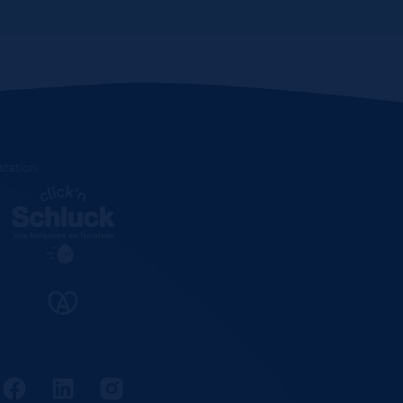
estation
.