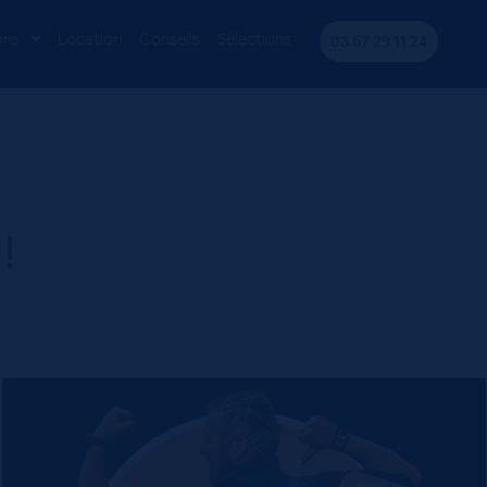
ons
Location
Conseils
Sélections
03 67 29 11 24
!