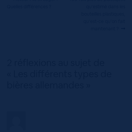
Navigation
précédent :
suivant :
Quelles différences ?
qu’estimé dans les
de
bouteilles plastiques,
l’article
qu’est-ce qu’on fait
maintenant ?
2 réflexions au sujet de
«
Les différents types de
bières allemandes
»