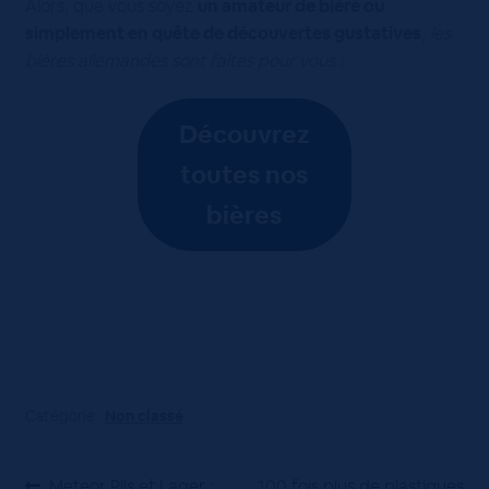
Alors, que vous soyez
un amateur de bière ou
simplement en quête de découvertes gustatives
,
les
bières allemandes sont faites pour vous :
Découvrez
toutes nos
bières
Catégorie :
Non classé
Article
Article
Meteor Pils et Lager :
100 fois plus de plastiques