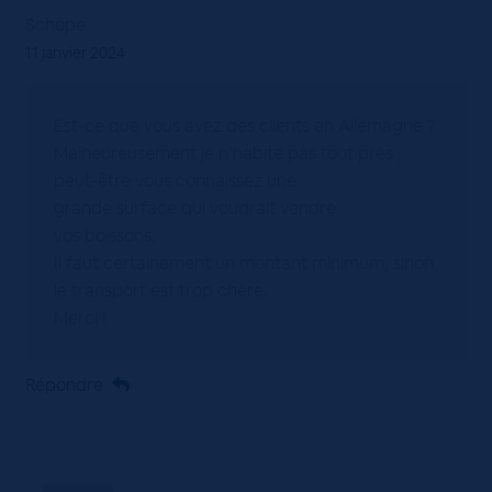
Schöpe
11 janvier 2024
Est-ce que vous avez des clients en Allemagne ?
Malheureusement je n’habite pas tout près ,
peut-être vous connaissez une
grande surface qui voudrait vendre
vos boissons.
Il faut certainement un montant minimum, sinon
le transport est trop chère.
Merci !
Répondre