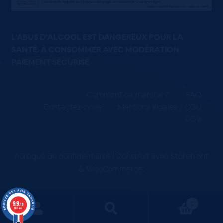
L'ABUS D'ALCOOL EST DANGEREUX POUR LA
SANTÉ. À CONSOMMER AVEC MODÉRATION
PAIEMENT SÉCURISÉ
Comment ça marche ?
FAQ
Contactez-nous
Mentions légales / CGU
CGV
Politique de confidentialité
Construit avec Storefront
& WooCommerce
.
9.9
0
/10
663 avis