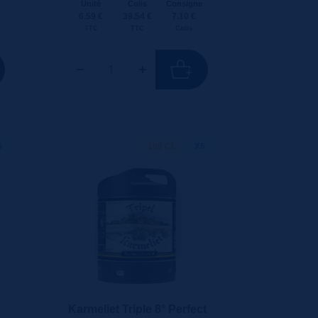
Unité
Colis
Consigne
6.59 €
39.54 €
7.10 €
TTC
TTC
Colis
6
100 CL
X6
Karmeliet Triple 8° Perfect