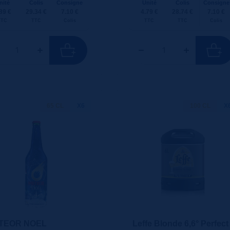
nité
Colis
Consigne
Unité
Colis
Consigne
89 €
29.34 €
7.10 €
4.79 €
28.74 €
7.10 €
TTC
TTC
Colis
TTC
TTC
Colis
65 CL
X6
100 CL
X
TEOR NOEL
Leffe Blonde 6,6° Perfect