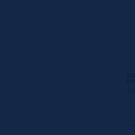
STE
P.
Di
U
7.