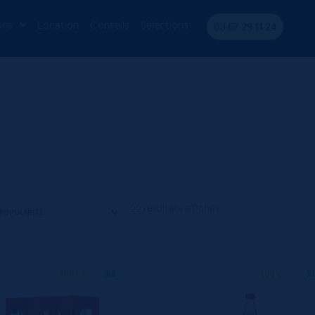
ons
Location
Conseils
Sélections
03 67 29 11 24
22 résultats affichés
100 CL
X6
100 CL
X