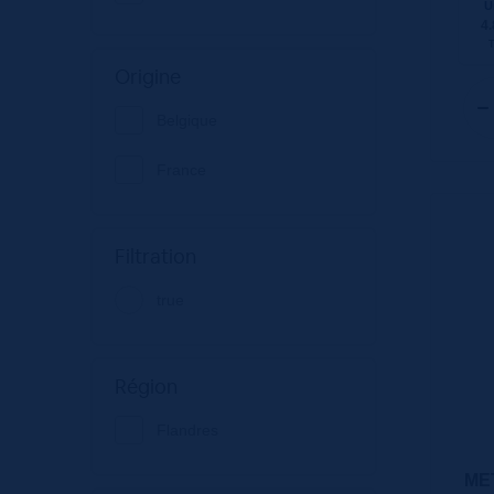
U
4.
Origine
Belgique
France
Filtration
true
Région
Flandres
ME