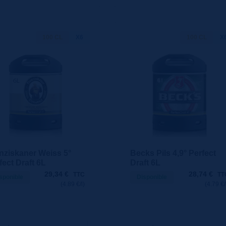
100 CL
X6
100 CL
X
nziskaner Weiss 5°
Becks Pils 4,9° Perfect
fect Draft 6L
Draft 6L
29,34
€
28,74
€
TTC
TT
sponible
Disponible
(4.89 €/l)
(4.79 €/