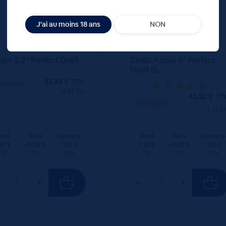
J'ai au moins 18 ans
NON
iler 5,2° Perfect Draft
Stella Artois 5° Perfect
Draft 6L
41,22
€
TTC
 rupture
(6.87 €/l)
43,32
€
TT
En rupture
(7.22 €/
nité
Colis
Consigne
Unité
Colis
Consigne
87 €
41.22 €
7.10 €
7.22 €
43.32 €
7.10 €
TTC
TTC
Colis
TTC
TTC
Colis