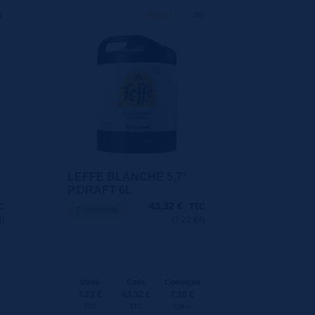
6
100 CL
X6
LEFFE BLANCHE 5,7°
P.DRAFT 6L
43,32
€
C
TTC
Disponible
l)
(7.22 €/l)
Unité
Colis
Consigne
7.22 €
43.32 €
7.10 €
TTC
TTC
Colis