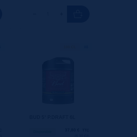
6
100 CL
X6
BUD 5° P.DRAFT 6L
37,80
€
C
TTC
Disponible
l)
(6.30 €/l)