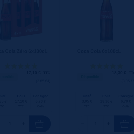
a Cola Zéro 6x100cL
Coca Cola 6x100cL
17,10
€
18,30
€
TTC
TT
sponible
Disponible
(2.85 €/l)
(3.05 €/
nité
Colis
Consigne
Unité
Colis
Consigne
85 €
17.10 €
6.70 €
3.05 €
18.30 €
6.70 €
TTC
TTC
Colis
TTC
TTC
Colis