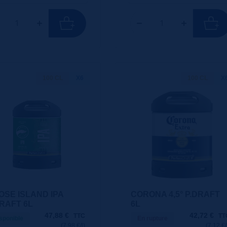
100 CL
X6
100 CL
X
OSE ISLAND IPA
CORONA 4,5° P.DRAFT
DRAFT 6L
6L
47,88
€
42,72
€
TTC
TT
sponible
En rupture
(7.98 €/l)
(7.12 €/