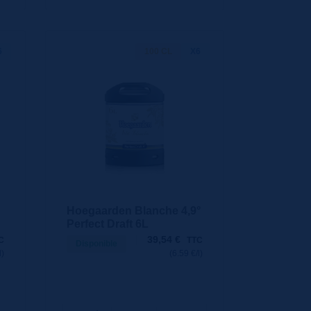
6
100 CL
X6
Hoegaarden Blanche 4,9°
Perfect Draft 6L
39,54
€
C
TTC
Disponible
l)
(6.59 €/l)