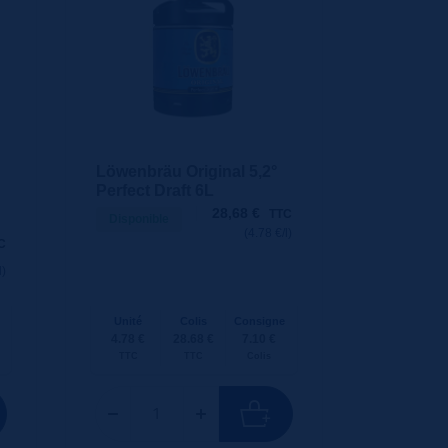
Löwenbräu Original 5,2°
Perfect Draft 6L
28,68
€
TTC
Disponible
(4.78 €/l)
C
l)
Unité
Colis
Consigne
4.78 €
28.68 €
7.10 €
TTC
TTC
Colis