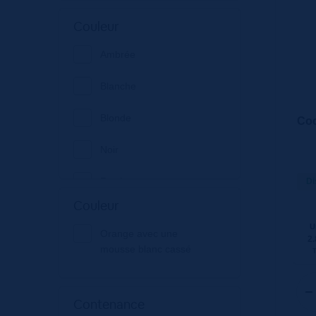
Franziskaner
Couleur
Inbev france
Ambrée
Blanche
Blonde
Coc
Noir
Rosée
Di
Couleur
U
Orange avec une
2.
mousse blanc cassé
Contenance