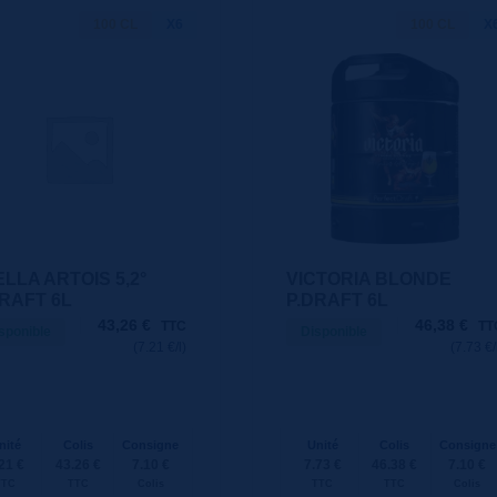
100 CL
X6
100 CL
X
LLA ARTOIS 5,2°
VICTORIA BLONDE
DRAFT 6L
P.DRAFT 6L
43,26
€
46,38
€
TTC
TT
sponible
Disponible
(7.21 €/l)
(7.73 €/
nité
Colis
Consigne
Unité
Colis
Consigne
21 €
43.26 €
7.10 €
7.73 €
46.38 €
7.10 €
TTC
TTC
Colis
TTC
TTC
Colis