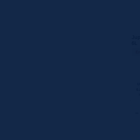
Jup
6L
En
U
6.