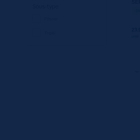
SE
Sous-type
VP
Di
Pilsner
23.
Tripel
unité