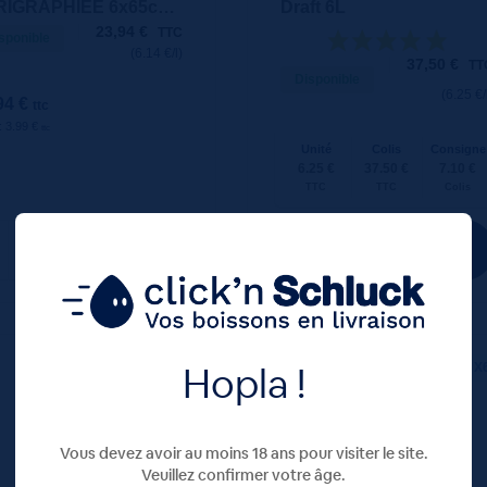
RIGRAPHIEE 6x65cL
Draft 6L
23,94
€
TTC
sponible
(6.14 €/l)
37,50
€
TT
Disponible
(6.25 €/
94 €
ttc
 : 3.99 €
ttc
Unité
Colis
Consigne
6.25 €
37.50 €
7.10 €
TTC
TTC
Colis
Hopla !
100 CL
X6
100 CL
X
Vous devez avoir au moins 18 ans pour visiter le site.
Veuillez confirmer votre âge.