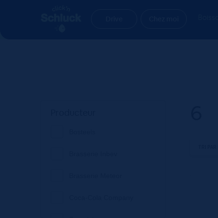
Aller
Aller
Accueil
Produit Unité par colis
6
à
au
Boiss
Drive
Chez moi
la
contenu
navigation
6
Producteur
Bosteels
Brasserie Inbev
Brasserie Meteor
Coca-Cola Company