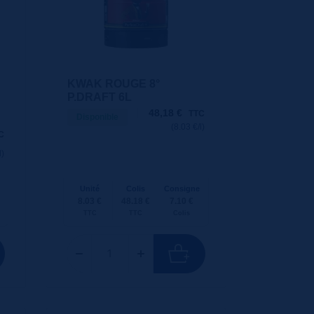
KWAK ROUGE 8°
P.DRAFT 6L
48,18
€
TTC
Disponible
(8.03 €/l)
C
l)
Unité
Colis
Consigne
8.03 €
48.18 €
7.10 €
TTC
TTC
Colis