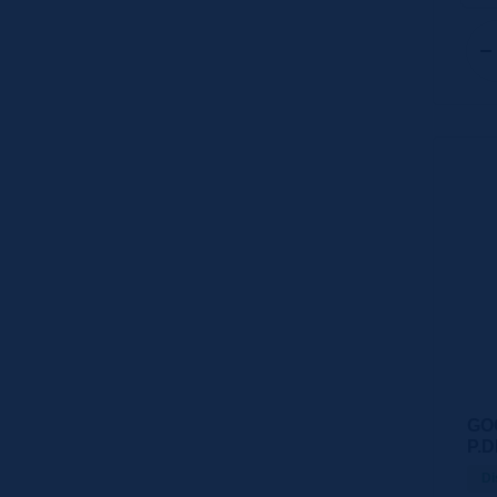
GO
P.
Di