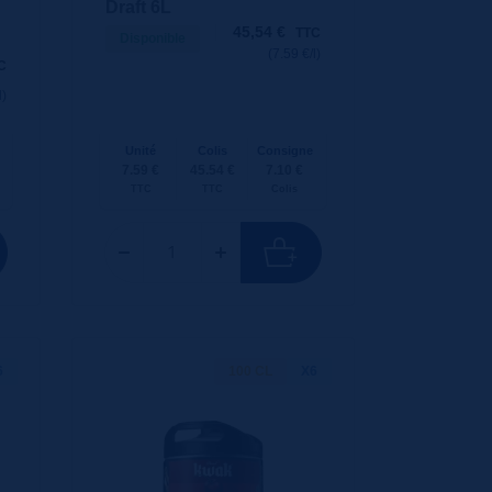
Draft 6L
45,54
€
TTC
Disponible
(7.59 €/l)
C
l)
Unité
Colis
Consigne
7.59 €
45.54 €
7.10 €
TTC
TTC
Colis
6
100 CL
X6