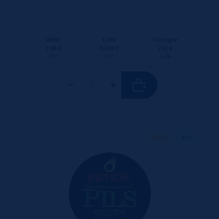
Unité
Colis
Consigne
7.98 €
47.88 €
7.10 €
TTC
TTC
Colis
100 CL
X20