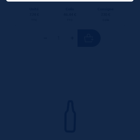
Unité
Colis
Consigne
7.74 €
46.44 €
7.10 €
TTC
TTC
Colis