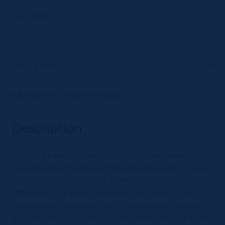
BLANCHE
5,7°
UGS :
14606
P.DRAFT
6L
Description
Informations complémentaires
Description
La Leffe blonde est une bière belge d’abbaye au
caractère reconnu et à la très solide réputation. Elle a
su convaincre et s’imposer comme une bière de
référence au fil des années et se vend aujourd’hui aux
quatre coins du monde. Elle est brassée par l’abbaye
de Leffe depuis 1240 et a eu de nombreuses occasions