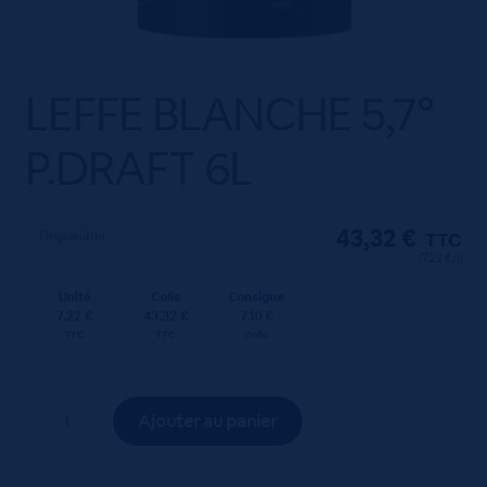
LEFFE BLANCHE 5,7°
P.DRAFT 6L
43,32
€
Disponible
TTC
(7.22 €/l)
Unité
Colis
Consigne
7.22 €
43.32 €
7.10 €
TTC
TTC
Colis
quantité
Ajouter au panier
de
LEFFE