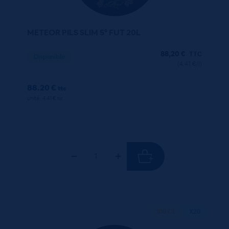
METEOR PILS SLIM 5° FUT 20L
88,20
€
TTC
Disponible
(4.41 €/l)
88.20 €
ttc
unité : 4.41 €
ttc
100 CL
X20