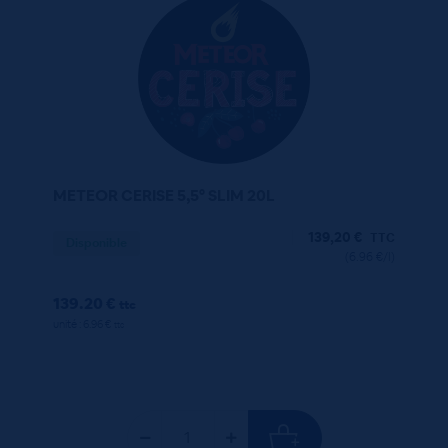
METEOR CERISE 5,5° SLIM 20L
139,20
€
TTC
Disponible
(6.96 €/l)
139.20 €
ttc
unité : 6.96 €
ttc