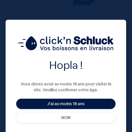
100 CL
X6
Hopla !
Vous devez avoir au moins 18 ans pour visiter le
site. Veuillez confirmer votre âge.
HOEGAARDEN ROSEE 3° P.DRAFT 6L
J'ai au moins 18 ans
46,44
€
TTC
Disponible
(7.74 €/l)
NON