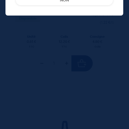
NON
12,20
€
TTC
Disponible
(1.22 €/l)
Unité
Colis
Consigne
0.61 €
12.20 €
4.80 €
TTC
TTC
Colis