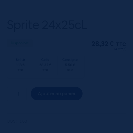
Sprite 24x25cL
28,32
€
Disponible
TTC
(4.72 €/l)
Unité
Colis
Consigne
1.18 €
28.32 €
5.50 €
TTC
TTC
Colis
quantité
Ajouter au panier
de
Sprite
24x25cL
UGS :
1968