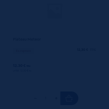
Plateau Meteor
12,30
€
TTC
En rupture
12.30 €
ttc
unité : 12.30 €
ttc