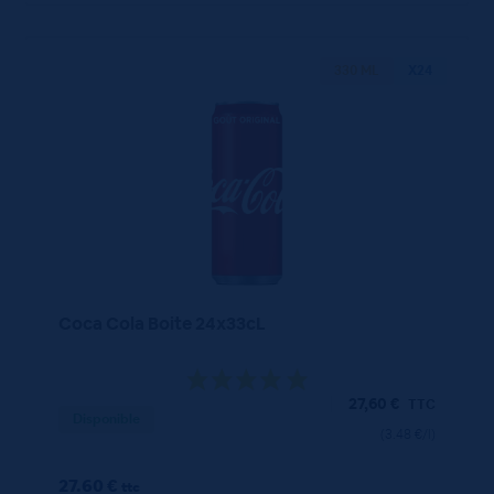
330 ML
X24
Coca Cola Boite 24x33cL
27,60
€
TTC
Disponible
(3.48 €/l)
27.60 €
ttc