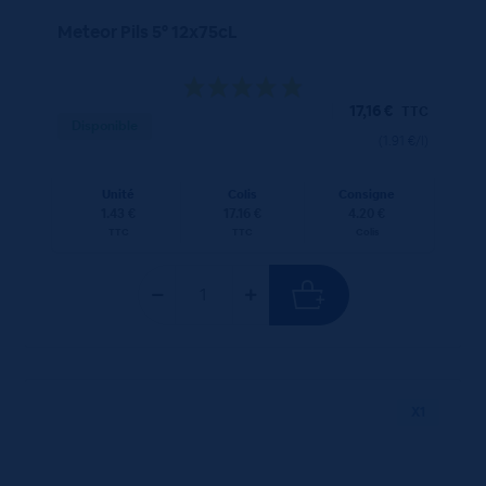
Meteor Pils 5° 12x75cL
17,16
€
TTC
Disponible
(1.91 €/l)
Unité
Colis
Consigne
1.43 €
17.16 €
4.20 €
TTC
TTC
Colis
X1