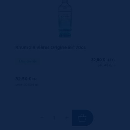
Rhum 3 Rivières Origine 55° 70cL
32,50
€
TTC
Disponible
(46.43 €/l)
32.50 €
ttc
unité : 32.50 €
ttc