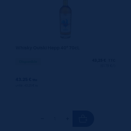
Whisky Ouiski Hepp 40° 70cL
43,25
€
TTC
Disponible
(61.79 €/l)
43.25 €
ttc
unité : 43.25 €
ttc