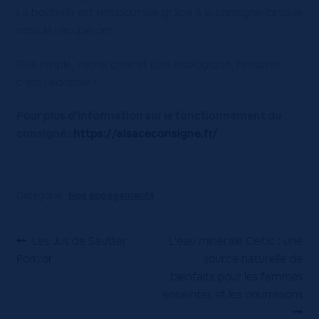
La bouteille est remboursée grâce à la consigne lorsque
nous la récupérons.
Plus simple, moins cher et plus écologique, l’essayer
c’est l’adopter !
Pour plus d’information sur le fonctionnement du
consigné :
https://alsaceconsigne.fr/
Catégorie :
Nos engagements
Navigation
Article
Article
Les Jus de Sautter
L’eau minérale Celtic : une
précédent :
suivant :
Pom’or
source naturelle de
de
bienfaits pour les femmes
l’article
enceintes et les nourrissons