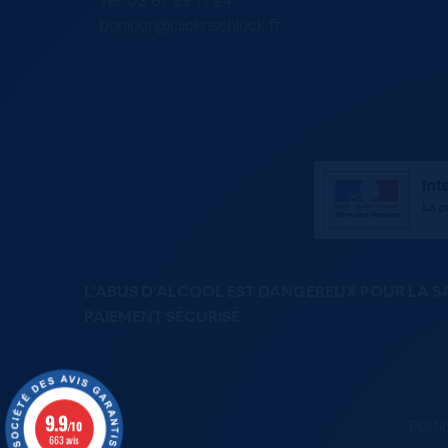
Tel. 03 67 29 11 24
bonjour@clicknschluck.fr
L'ABUS D'ALCOOL EST DANGEREUX POUR LA 
PAIEMENT SÉCURISÉ
9.9
Polit
/10
663 avis