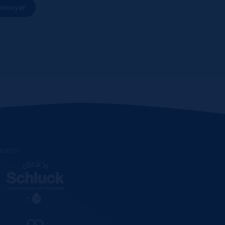
estation
.