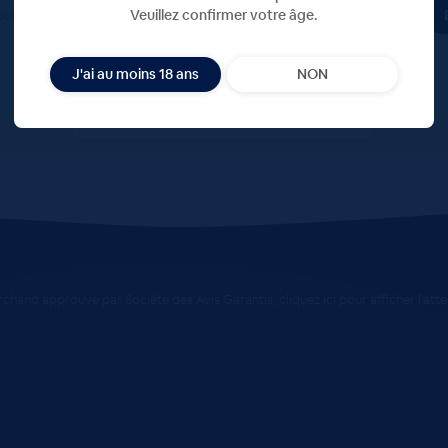
ous à notre newsletter
Veuillez confirmer votre âge.
J'ai au moins 18 ans
NON
chand approuvé par Société des Avis Garantis,
cliquez ici pour afficher l'att