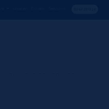
ons
Location
Conseils
Sélections
03 67 29 11 24
Aucun produit ne correspond à votre sélection.