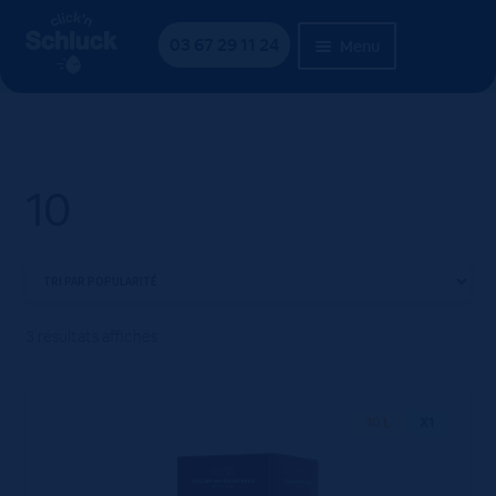
Aller
Aller
Accueil
Produit weight
10
à
au
03 67 29 11 24
Menu
la
contenu
navigation
10
3 résultats affichés
10 L
X1