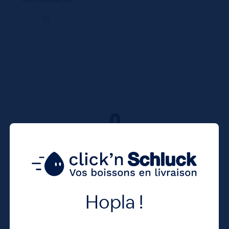
10
Hopla !