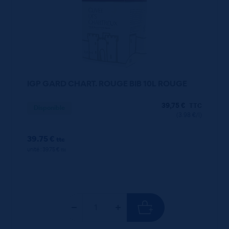
IGP GARD CHART. ROUGE BIB 10L ROUGE
39,75
€
TTC
Disponible
(3.98 €/l)
39.75 €
ttc
unité : 39.75 €
ttc