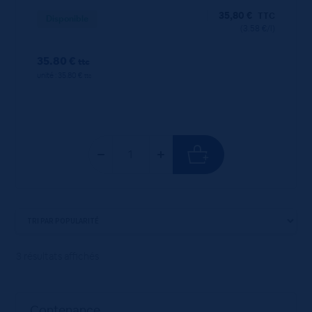
35,80
€
TTC
Disponible
(3.58 €/l)
35.80 €
ttc
unité : 35.80 €
ttc
3 résultats affichés
Contenance