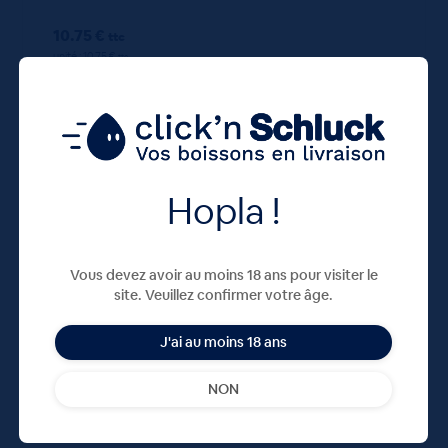
10.75 €
ttc
unité : 10.75 €
ttc
Hopla !
Vous devez avoir au moins 18 ans pour visiter le
80 G
X1
site. Veuillez confirmer votre âge.
J'ai au moins 18 ans
NON