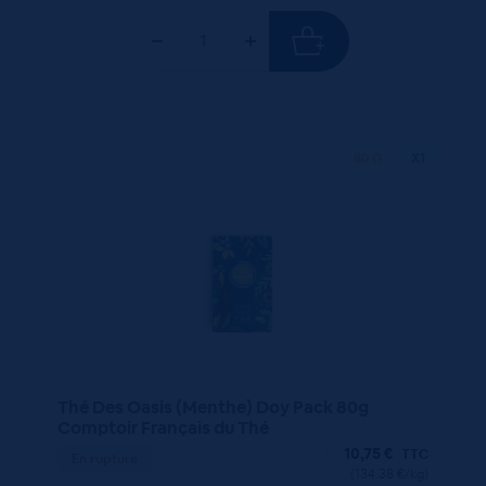
80 G
X1
Thé Des Oasis (Menthe) Doy Pack 80g
Comptoir Français du Thé
10,75
€
TTC
En rupture
(134.38 €/kg)