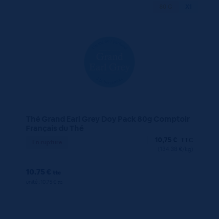
80 G
X1
Thé Grand Earl Grey Doy Pack 80g Comptoir
Français du Thé
10,75
€
TTC
En rupture
(134.38 €/kg)
10.75 €
ttc
unité : 10.75 €
ttc