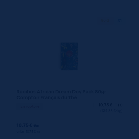
80 G
X1
Rooibos African Dream Doy Pack 80gr
Comptoir Français du Thé
10,75
€
TTC
En rupture
(134.38 €/kg)
10.75 €
ttc
unité : 10.75 €
ttc