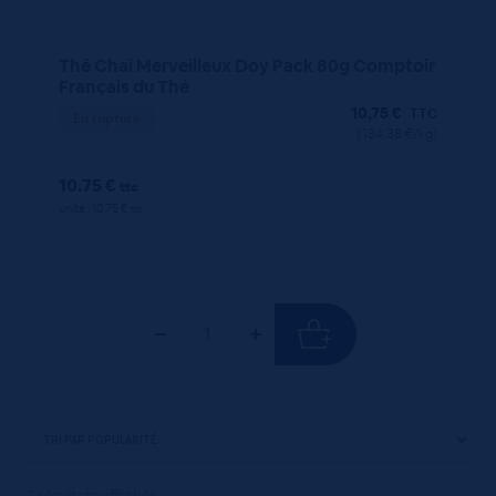
Thé Chai Merveilleux Doy Pack 80g Comptoir
Français du Thé
10,75
€
TTC
En rupture
(134.38 €/kg)
10.75 €
ttc
unité : 10.75 €
ttc
7 résultats affichés