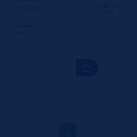
10,75
€
TTC
En rupture
(134.38 €/kg)
10.75 €
ttc
unité : 10.75 €
ttc
80 G
X1