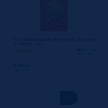
Thé Noël en Alsace Boite Métal 80g Comptoir
Français du Thé
12,70
€
TTC
En rupture
(158.75 €/kg)
12.70 €
ttc
unité : 12.70 €
ttc