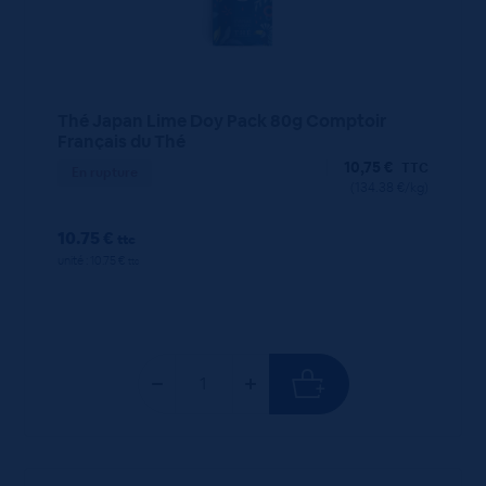
Thé Japan Lime Doy Pack 80g Comptoir
Français du Thé
10,75
€
TTC
En rupture
(134.38 €/kg)
10.75 €
ttc
unité : 10.75 €
ttc